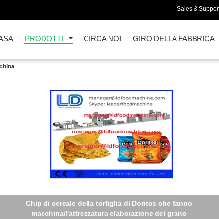
Sales & Support
ASA
PRODOTTI
CIRCA NOI
GIRO DELLA FABBRICA
cchina
p di cereale industriali del mais di Doritos della tortiglia che ren
macchina/grano che elabora macchinario