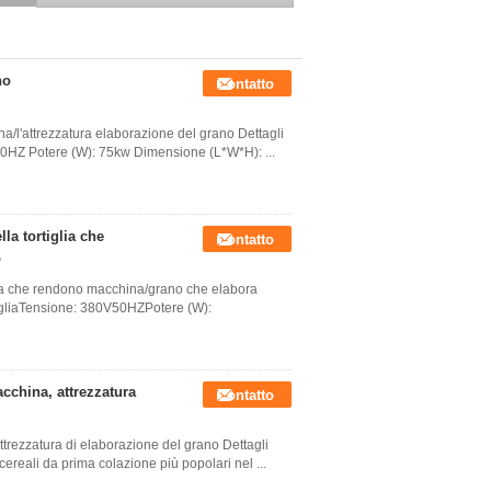
fiocchi di mais di alta
efficienza - 170kw
no
Contatto
na/l'attrezzatura elaborazione del grano Dettagli
V50HZ Potere (W): 75kw Dimensione (L*W*H): ...
lla tortiglia che
Contatto
o
iglia che rendono macchina/grano che elabora
tigliaTensione: 380V50HZPotere (W):
cchina, attrezzatura
Contatto
ttrezzatura di elaborazione del grano Dettagli
 cereali da prima colazione più popolari nel ...