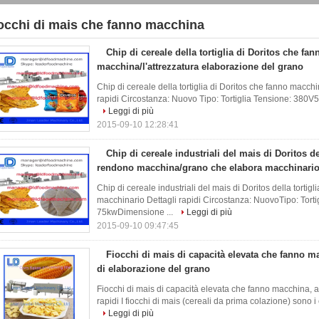
iocchi di mais che fanno macchina
5)
Chip di cereale della tortiglia di Doritos che fan
macchina/l'attrezzatura elaborazione del grano
Chip di cereale della tortiglia di Doritos che fanno macchi
rapidi Circostanza: Nuovo Tipo: Tortiglia Tensione: 380
Leggi di più
2015-09-10 12:28:41
Chip di cereale industriali del mais di Doritos de
rendono macchina/grano che elabora macchinari
Chip di cereale industriali del mais di Doritos della tort
macchinario Dettagli rapidi Circostanza: NuovoTipo: Tor
75kwDimensione ...
Leggi di più
2015-09-10 09:47:45
Fiocchi di mais di capacità elevata che fanno ma
di elaborazione del grano
Fiocchi di mais di capacità elevata che fanno macchina, a
rapidi I fiocchi di mais (cereali da prima colazione) sono i
Leggi di più