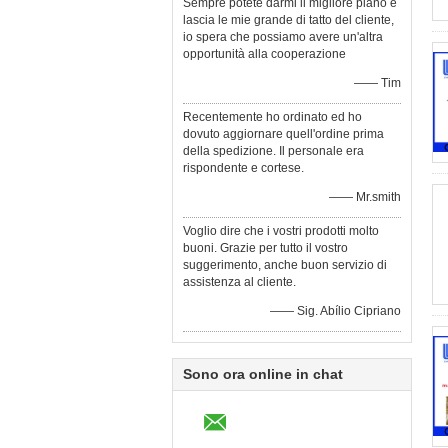
Sempre potete darmi il migliore piano e
lascia le mie grande di tatto del cliente,
io spera che possiamo avere un'altra
opportunità alla cooperazione
—— Tim
Recentemente ho ordinato ed ho
dovuto aggiornare quell'ordine prima
della spedizione. Il personale era
rispondente e cortese.
—— Mr.smith
Voglio dire che i vostri prodotti molto
buoni. Grazie per tutto il vostro
suggerimento, anche buon servizio di
assistenza al cliente.
—— Sig. Abílio Cipriano
Sono ora online in chat