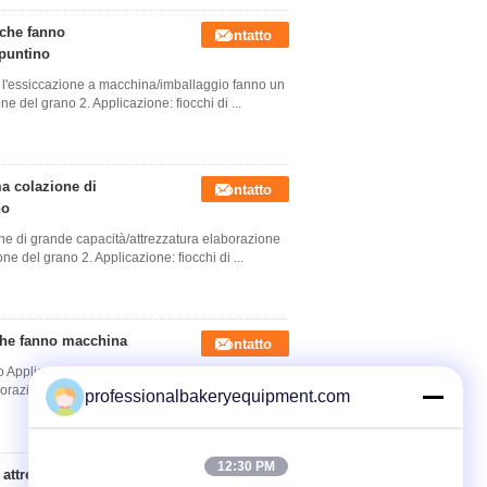
 che fanno
Contatto
spuntino
o l'essiccazione a macchina/imballaggio fanno un
ne del grano 2. Applicazione: fiocchi di ...
ma colazione di
Contatto
no
one di grande capacità/attrezzatura elaborazione
ne del grano 2. Applicazione: fiocchi di ...
 che fanno macchina
Contatto
 Applicazione: fiocchi di mais, fiocchi del riso,
orazione dei tipi: Cereale da prima ...
Leggi di
professionalbakeryequipment.com
12:30 PM
attrezzatura di
Contatto