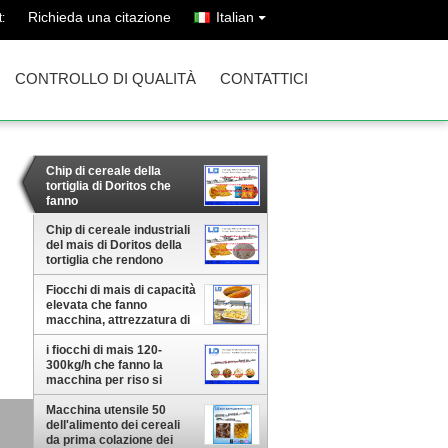
Richieda una citazione
Italian
:
CONTROLLO DI QUALITÀ
CONTATTICI
Chip di cereale della
tortiglia di Doritos che
fanno
macchina/l'attrezzatura
elaborazione del grano
Chip di cereale industriali
del mais di Doritos della
tortiglia che rendono
macchina/grano che
Fiocchi di mais di capacità
elabora macchinario
elevata che fanno
macchina, attrezzatura di
elaborazione del grano
i fiocchi di mais 120-
300kg/h che fanno la
macchina per riso si
sfaldano/cereale da prima
colazione
Macchina utensile 50
dono
dell'alimento dei cereali
da prima colazione dei