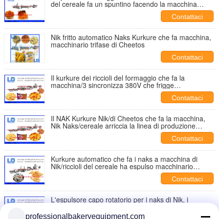
del cereale fa un spuntino facendo la macchina
dell'espulsore capo rotatorio
Contattaci
Nik fritto automatico Naks Kurkure che fa macchina,
macchinario trifase di Cheetos
Contattaci
Il kurkure dei riccioli del formaggio che fa la
macchina/3 sincronizza 380V che frigge
l'impiantistica per la lavorazione degli alimenti
Contattaci
Il NAK Kurkure Nik/di Cheetos che fa la macchina,
Nik Naks/cereale arriccia la linea di produzione
alimentare
Contattaci
Kurkure automatico che fa i naks a macchina di
Nik/riccioli del cereale ha espulso macchinario
230kg/h degli spuntini
Contattaci
L'espulsore capo rotatorio per i naks di Nik, i
cheetos, il kurkure, formaggio arriccia
professionalbakeryequipment.com