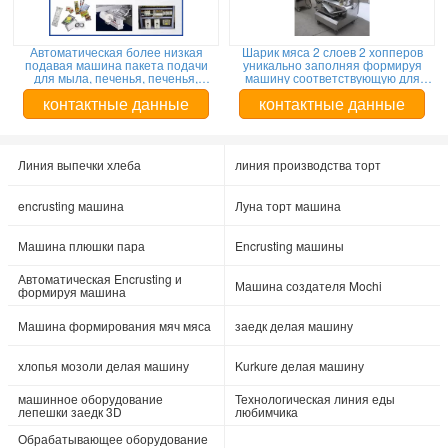
Автоматическая более низкая
Шарик мяса 2 слоев 2 хопперов
подавая машина пакета подачи
уникально заполняя формируя
для мыла, печенья, печенья,
машину соответствующую для
испечет
сухой или влажной завалки
контактные данные
контактные данные
Линия выпечки хлеба
линия производства торт
encrusting машина
Луна торт машина
Машина плюшки пара
Encrusting машины
Автоматическая Encrusting и
Машина создателя Mochi
формируя машина
Машина формирования мяч мяса
заедк делая машину
хлопья мозоли делая машину
Kurkure делая машину
машинное оборудование
Технологическая линия еды
лепешки заедк 3D
любимчика
Обрабатывающее оборудование