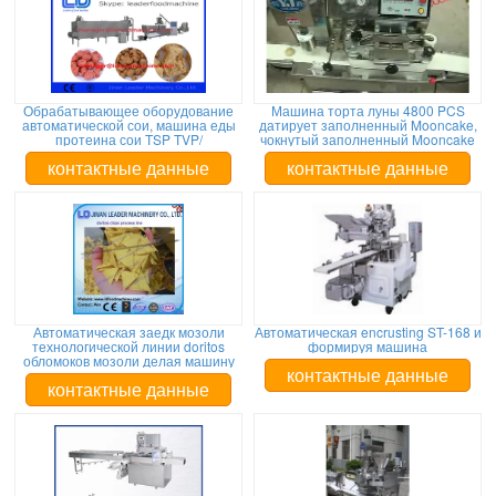
Обрабатывающее оборудование
Машина торта луны 4800 PCS
автоматической сои, машина еды
датирует заполненный Mooncake,
протеина сои TSP TVP/
чокнутый заполненный Mooncake
контактные данные
контактные данные
Автоматическая заедк мозоли
Автоматическая encrusting ST-168 и
технологической линии doritos
формируя машина
обломоков мозоли делая машину
контактные данные
контактные данные