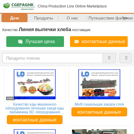
China Production Line Online Marketplace
Дом
Продукты
О нас
Путешествие фабрики
>>
Линия выпечки хлеба
Качество
поставщик
Лучшая цена
контактные данные
Качество еды машинного
Multi сушильщик заедок слоя
оборудования лепешки заедк еды
любимчика 3D, оборудования
контактные данные
пищевой промышленности
контактные данные