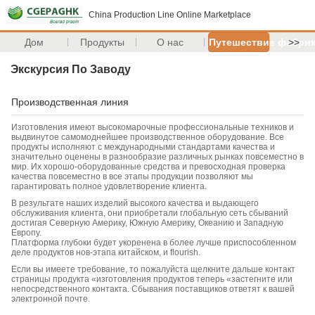
China Production Line Online Marketplace
Дом
Продукты
О нас
Путешествие фабри
>>
Экскурсия По Заводу
Производственная линия
Изготовления имеют высокомарочные профессиональные техников и
выдвинутое самомоднейшее производственное оборудование. Все
продукты исполняют с международными стандартами качества и
значительно оценены в разнообразие различных рынках повсеместно в
мир. Их хорошо-оборудованные средства и превосходная проверка
качества повсеместно в все этапы продукции позволяют мы
гарантировать полное удовлетворение клиента.
В результате наших изделий высокого качества и выдающего
обслуживания клиента, они приобретали глобальную сеть сбываний
достигая Северную Америку, Южную Америку, Океанию и Западную
Европу.
Платформа глубоки будет укоренена в более лучше приспособленном
деле продуктов нов-этапа китайском, и flourish.
Если вы имеете требование, то пожалуйста щелкните дальше контакт
страницы продукта «изготовления продуктов теперь «застегните или
непосредственного контакта. Сбывания поставщиков ответят к вашей
электронной почте.