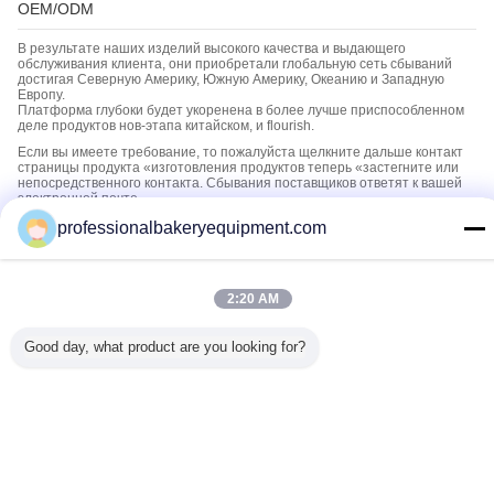
OEM/ODM
В результате наших изделий высокого качества и выдающего
обслуживания клиента, они приобретали глобальную сеть сбываний
достигая Северную Америку, Южную Америку, Океанию и Западную
Европу.
Платформа глубоки будет укоренена в более лучше приспособленном
деле продуктов нов-этапа китайском, и flourish.
Если вы имеете требование, то пожалуйста щелкните дальше контакт
страницы продукта «изготовления продуктов теперь «застегните или
непосредственного контакта. Сбывания поставщиков ответят к вашей
электронной почте.
professionalbakeryequipment.com
Научно-исследовательские и опытно-конструкторские работы
(НИОКР)
Платформа глубоки будет укоренена в более лучше приспособленном
2:20 AM
деле продуктов нов-этапа китайском, и flourish.
Если вы имеете требование, то пожалуйста щелкните дальше контакт
Good day, what product are you looking for?
страницы продукта «изготовления продуктов теперь «застегните или
непосредственного контакта. Сбывания поставщиков ответят к вашей
электронной почте.
Измените язык
s
Russian