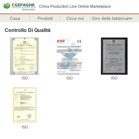
China Production Line Online Marketplace
Casa
Prodotti
Circa noi
Giro della fabbrica
>>
Controllo Di Qualità
ISO
ISO
ISO
ISO