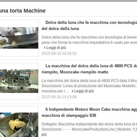
una torta Machine
9)
Dolce della luna che fa macchina con tecnologia 
del dolce della luna
Dolce della luna che fa macchina con tecnologia di brevett
pane che forma la macchina impastatrice è usato per avvolg
Leggi di più
2015-09-10 19:26:52
La macchina del dolce della luna di 4800 PCS d
riempito, Mooncake riempito matto
La macchina del dolce della luna di 4800 PCS data il Mo
Descrizione: Linea di produzione del Mooncake Modello: S
massima per i ...
Leggi di più
2015-09-10 14:13:08
6 Indipendente Motors Moon Cake macchina ag
macchina di stampaggio 838
Dettaglio: Macchina indipendente del dolce della luna di 
Descrizione: - - - - MooncakeProductionLine | Modello: YJ-90
più