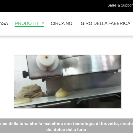
Sales & Support
ASA
PRODOTTI
CIRCA NOI
GIRO DELLA FABBRICA
macchina del dolce della luna di 4800 PCS data il Mooncake riemp
Mooncake riempito matto