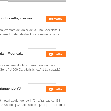
di brevetto, creatore
Contatto
o, creatore del dolce della luna Specifiche: Il
ere il materiale da otturazione nella pasta. ...
ata il Mooncake
Contatto
oncake riempito, Mooncake riempito matto
erie YJ-900 Caratteristiche: A-1 La capacità
giungendo YJ -
Contatto
6 motori aggiungendo il YJ - affrancatrice 838
0series | Caratteristiche: | | A-1 | ...
Leggi di