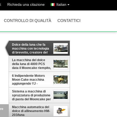
Richieda una citazione
Italian
:
CONTROLLO DI QUALITÀ
CONTATTICI
Dolce della luna che fa
macchina con tecnologia
di brevetto, creatore del
dolce della luna
La macchina del dolce
della luna di 4800 PCS
data il Mooncake riempito,
Mooncake riempito matto
6 Indipendente Motors
Moon Cake macchina
aggiungendo YJ -
macchina di stampaggio
838
Sistema a macchina di
spruzzatura di produzione
di pasta del Mooncake per
pane tostato, macchina
automatica dell'alimento
Macchina automatica del
ito,
dolce di allineamento HM-
203/luna