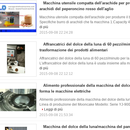
Macchina utensile compatta dell'arachide per pro
arachidi del peperoncino rosso dell'aglio
Macchina utensile compatta dell'arachide per produrre il b
Specifiche burro di arachidi che fa macchina 1.Capacity 4
di più
2015-09-08 22:24:28
Affrancatrici del dolce della luna di 60 pezzi/mi
trasformazione dei prodotti alimentari
Affrancatrici del dolce della luna di 60 pezzi/minuto per l
L'affrancatrice del dolce della luna è usata insieme alla 
di più
2015-09-08 22:12:12
Alimento professionale della macchina del dolce
forma le macchine elettriche
Alimento professionale della macchina del dolce della lu
Linea di produzione del Mooncake Modello: Serie YJ-900 C
Leggi di più
2015-09-08 21:53:34
Macchina del dolce della luna/macchina del pa