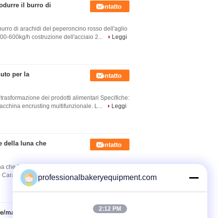
durre il burro di
Contatto
urro di arachidi del peperoncino rosso dell'aglio
00-600kg/h costruzione dell'acciaio 2...
Leggi
nuto per la
Contatto
a trasformazione dei prodotti alimentari Specifiche:
macchina encrusting multifunzionale. L...
Leggi
 della luna che
Contatto
na che forma le macchine elettriche Descrizione:
aratteristiche: A-1 La capacità massima per i ...
professionalbakeryequipment.com
2:12 PM
ne/macchina del
Contatto