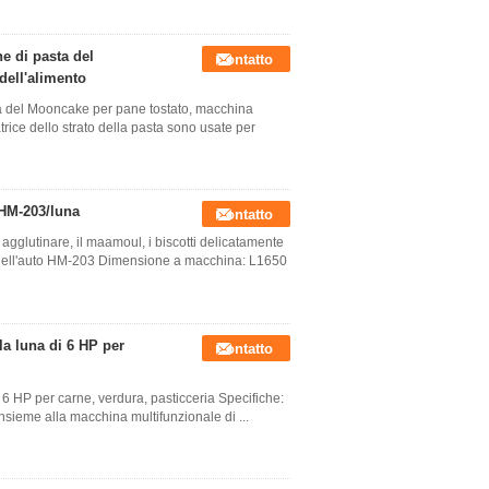
e di pasta del
Contatto
dell'alimento
a del Mooncake per pane tostato, macchina
trice dello strato della pasta sono usate per
 HM-203/luna
Contatto
agglutinare, il maamoul, i biscotti delicatamente
 dell'auto HM-203 Dimensione a macchina: L1650
a luna di 6 HP per
Contatto
6 HP per carne, verdura, pasticceria Specifiche:
sieme alla macchina multifunzionale di ...