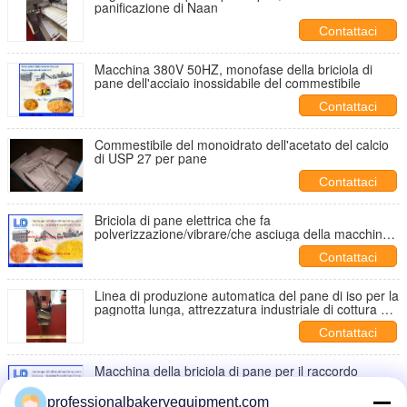
panificazione di Naan
Contattaci
Macchina 380V 50HZ, monofase della briciola di
pane dell'acciaio inossidabile del commestibile
Contattaci
Commestibile del monoidrato dell'acetato del calcio
di USP 27 per pane
Contattaci
Briciola di pane elettrica che fa
polverizzazione/vibrare/che asciuga della macchina
la briciola di pane delle ali di pollo
Contattaci
Linea di produzione automatica del pane di iso per la
pagnotta lunga, attrezzatura industriale di cottura del
pane tostato
Contattaci
Macchina della briciola di pane per il raccordo
professionalbakeryequipment.com