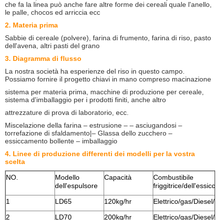
che fa la linea può anche fare altre forme dei cereali quale l'anello,
le palle, chocos ed arriccia ecc
2. Materia prima
Sabbie di cereale (polvere), farina di frumento, farina di riso, pasto
dell'avena, altri pasti del grano
3. Diagramma di flusso
La nostra società ha esperienze del riso in questo campo.
Possiamo fornire il progetto chiavi in mano compreso macinazione
sistema per materia prima, macchine di produzione per cereale,
sistema d'imballaggio per i prodotti finiti, anche altro
attrezzature di prova di laboratorio, ecc.
Miscelazione della farina – estrusione – – asciugandosi –
torrefazione di sfaldamento|– Glassa dello zucchero –
essiccamento bollente – imballaggio
4. Linee di produzione differenti dei modelli per la vostra
scelta
NO.
Modello
Capacità
Combustibile
dell'espulsore
friggitrice/dell'essicc
1
LD65
120kg/hr
Elettrico/gas/Diesel/
2
LD70
200kg/hr
Elettrico/gas/Diesel/