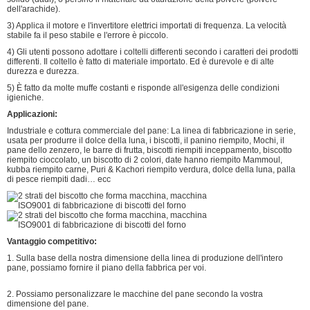
dell'arachide).
3) Applica il motore e l'invertitore elettrici importati di frequenza. La velocità
stabile fa il peso stabile e l'errore è piccolo.
4) Gli utenti possono adottare i coltelli differenti secondo i caratteri dei prodotti
differenti. Il coltello è fatto di materiale importato. Ed è durevole e di alte
durezza e durezza.
5) È fatto da molte muffe costanti e risponde all'esigenza delle condizioni
igieniche.
Applicazioni:
Industriale e cottura commerciale del pane: La linea di fabbricazione in serie,
usata per produrre il dolce della luna, i biscotti, il panino riempito, Mochi, il
pane dello zenzero, le barre di frutta, biscotti riempiti inceppamento, biscotto
riempito cioccolato, un biscotto di 2 colori, date hanno riempito Mammoul,
kubba riempito carne, Puri & Kachori riempito verdura, dolce della luna, palla
di pesce riempiti dadi… ecc
Vantaggio competitivo:
1. Sulla base della nostra dimensione della linea di produzione dell'intero
pane, possiamo fornire il piano della fabbrica per voi.
2. Possiamo personalizzare le macchine del pane secondo la vostra
dimensione del pane.