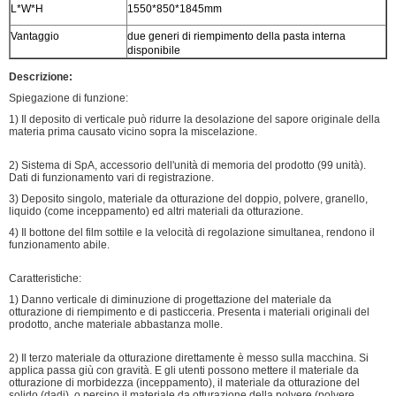
L*W*H
1550*850*1845mm
Vantaggio
due generi di riempimento della pasta interna
disponibile
Descrizione:
Spiegazione di funzione:
1) Il deposito di verticale può ridurre la desolazione del sapore originale della
materia prima causato vicino sopra la miscelazione.
2) Sistema di SpA, accessorio dell'unità di memoria del prodotto (99 unità).
Dati di funzionamento vari di registrazione.
3) Deposito singolo, materiale da otturazione del doppio, polvere, granello,
liquido (come inceppamento) ed altri materiali da otturazione.
4) Il bottone del film sottile e la velocità di regolazione simultanea, rendono il
funzionamento abile.
Caratteristiche:
1) Danno verticale di diminuzione di progettazione del materiale da
otturazione di riempimento e di pasticceria. Presenta i materiali originali del
prodotto, anche materiale abbastanza molle.
2) Il terzo materiale da otturazione direttamente è messo sulla macchina. Si
applica passa giù con gravità. E gli utenti possono mettere il materiale da
otturazione di morbidezza (inceppamento), il materiale da otturazione del
solido (dadi), o persino il materiale da otturazione della polvere (polvere