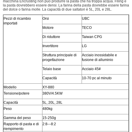
macchina Encrusting non può produrre la pasta che ha troppa acqua. Flling e
la pasta dovrebbero essere densi. La farina della pasta dovrebbe essere farina
del dolce o farina molle. La capacità di due saltatori è 5L, 20L e 28L.
Pezzi di ricambio
Orsi
UBC
importati
Motore
TECO
Di riduttore
Taiwan CPG
Invertitore
LG
Struttura principale di
Acciaio inossidabile e
progettazione
fusione di alluminio
Telaio base
Acciaio 45#
Capacità
10-70 pc al minuto
Modello
XY-880
Tensione/potere
380V/4.5KW
Capacità
5L, 20L, 28L
Peso
480kg
Gamma del peso
15-250g
Rapporto di pasta e di
2:8---8:2
riempimento