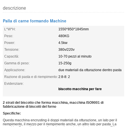
descrizione
Palla di carne formando Machine
L*W*H:
1550*850*1845mm
Peso:
480KG
Power:
4.5kw
Tensione:
380v/220v
Capacità:
10-70 pezzi al minuto
Gamma di peso:
15-250g
Applicazione:
due materiali da otturazione dentro pasta
Razione di pasta e di riempimento:
2:8-8: 2
Evidenziare:
biscotto macchina per fare
2 strati del biscotto che forma macchina, macchina ISO9001 di
fabbricazione di biscotti del forno
Specifiche:
Questa macchina encrusting è doppi materiali da otturazione, un lato per il
riempimento, il mezzo per il riempimento anche, un altro lato per pasta. La