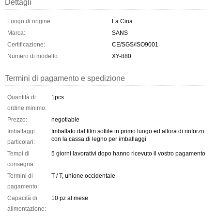
Dettagli
Luogo di origine:
La Cina
Marca:
SANS
Certificazione:
CE/SGS/ISO9001
Numero di modello:
XY-880
Termini di pagamento e spedizione
Quantità di
1pcs
ordine minimo:
Prezzo:
negotiable
Imballaggi
Imballato dal film sottile in primo luogo ed allora di rinforzo
con la cassa di legno per imballaggi
particolari:
Tempi di
5 giorni lavorativi dopo hanno ricevuto il vostro pagamento
consegna:
Termini di
T / T, unione occidentale
pagamento:
Capacità di
10 pz al mese
alimentazione: