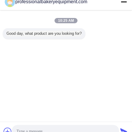
연락처
professionalbakeryequipment.com
바다 음식을 위한 자동적인 빵 부스러기 기계/가공 식
품 장비
10:25 AM
연락처
Good day, what product are you looking for?
1 / 6
언어를 바꾸십시오
s
Korean
홈
|
우리에 대하여
|
연락주세요
|
사이트맵
|
개인정보 보호 정책
탁상용 전망
Copyright © 2015 - 2025 China Production Line Online Marketplace.
All rights reserved. Developed by
ECER