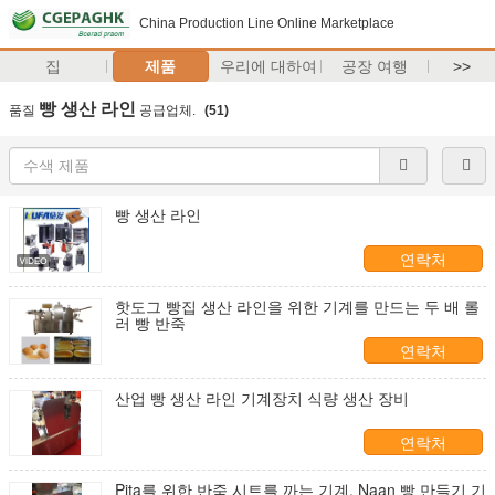
China Production Line Online Marketplace
집
제품
우리에 대하여
공장 여행
>>
빵 생산 라인
품질
공급업체.
(51)
빵 생산 라인
연락처
핫도그 빵집 생산 라인을 위한 기계를 만드는 두 배 롤
러 빵 반죽
연락처
산업 빵 생산 라인 기계장치 식량 생산 장비
연락처
Pita를 위한 반죽 시트를 까는 기계, Naan 빵 만들기 기