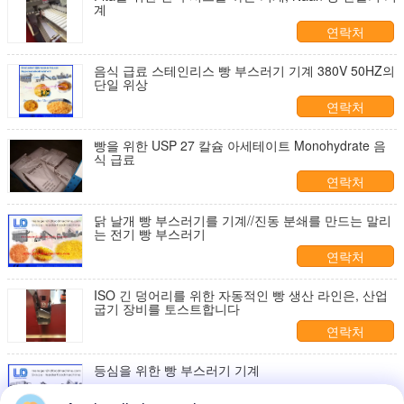
계
연락처
음식 급료 스테인리스 빵 부스러기 기계 380V 50HZ의
단일 위상
연락처
빵을 위한 USP 27 칼슘 아세테이트 Monohydrate 음
식 급료
연락처
닭 날개 빵 부스러기를 기계//진동 분쇄를 만드는 말리
는 전기 빵 부스러기
연락처
ISO 긴 덩어리를 위한 자동적인 빵 생산 라인은, 산업
굽기 장비를 토스트합니다
연락처
등심을 위한 빵 부스러기 기계