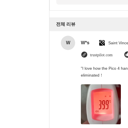
전체 리뷰
W
W*s
trustpilot.com
"I love how the Pico 4 han
eliminated！