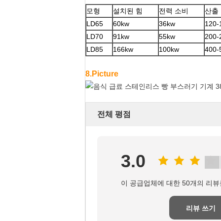
모형
설치된 힘
전력 소비
산출
LD65
60kw
36kw
120-
LD70
91kw
55kw
200-
LD85
166kw
100kw
400-
8.Picture
전체 평점
3.0
이 공급업체에 대한 50개의 리뷰
리뷰 쓰기