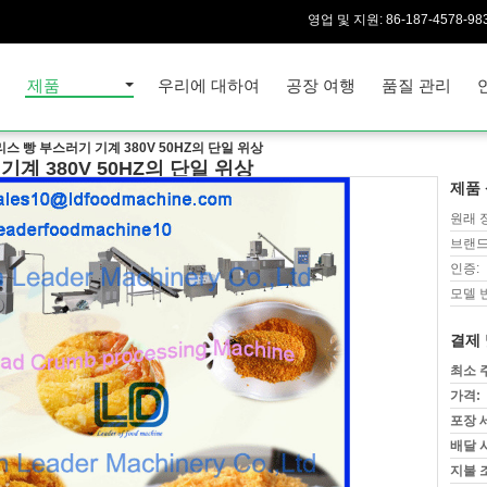
영업 및 지원:
86-187-4578-98
집
제품
우리에 대하여
공장 여행
품질 관리
스 빵 부스러기 기계 380V 50HZ의 단일 위상
계 380V 50HZ의 단일 위상
제품 
원래 
브랜드
인증:
모델 
결제 
최소 
가격:
포장 
배달 
지불 