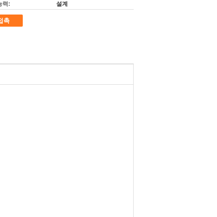
능력:
설계
접촉