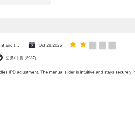
Saint Vincent and the Grenadines
Oct 28.2025
도움이 됨 (8987)
dles IPD adjustment. The manual slider is intuitive and stays securely in