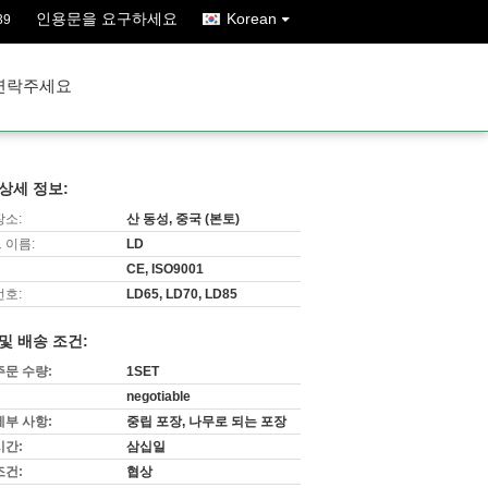
인용문을 요구하세요
Korean
39
연락주세요
상세 정보:
장소:
산 동성, 중국 (본토)
 이름:
LD
CE, ISO9001
번호:
LD65, LD70, LD85
및 배송 조건:
주문 수량:
1SET
negotiable
세부 사항:
중립 포장, 나무로 되는 포장
시간:
삼십일
조건:
협상