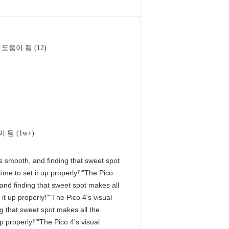
도움이 됨 (12)
 됨 (1w+)
 is smooth, and finding that sweet spot
me to set it up properly!""The Pico
, and finding that sweet spot makes all
it up properly!""The Pico 4's visual
ng that sweet spot makes all the
p properly!""The Pico 4's visual