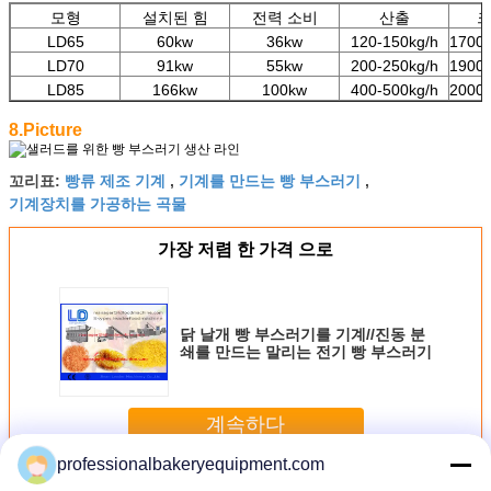
모형
설치된 힘
전력 소비
산출
크
LD65
60kw
36kw
120-150kg/h
1700
LD70
91kw
55kw
200-250kg/h
1900
LD85
166kw
100kw
400-500kg/h
2000
8.Picture
빵류 제조 기계
기계를 만드는 빵 부스러기
꼬리표:
,
,
기계장치를 가공하는 곡물
가장 저렴 한 가격 으로
닭 날개 빵 부스러기를 기계//진동 분
쇄를 만드는 말리는 전기 빵 부스러기
계속하다
professionalbakeryequipment.com
빵 생산 라인
더 많은 것