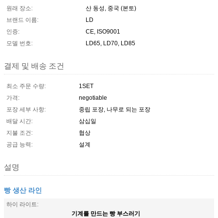
원래 장소:
산 동성, 중국 (본토)
브랜드 이름:
LD
인증:
CE, ISO9001
모델 번호:
LD65, LD70, LD85
결제 및 배송 조건
최소 주문 수량:
1SET
가격:
negotiable
포장 세부 사항:
중립 포장, 나무로 되는 포장
배달 시간:
삼십일
지불 조건:
협상
공급 능력:
설계
설명
빵 생산 라인
하이 라이트:
기계를 만드는 빵 부스러기