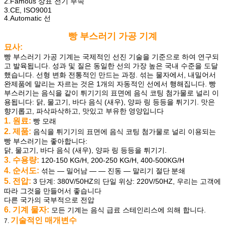
2.Famous 상표 전기 부속
3.CE, ISO9001
4.Automatic 선
빵 부스러기 가공 기계
묘사:
빵 부스러기 가공 기계는 국제적인 선진 기술을 기준으로 하여 연구되
고 발육됩니다. 성과 및 질은 동일한 선의 가장 높은 국내 수준을 도달
했습니다. 선형 변화 전통적인 만드는 과정. 섞는 물자에서, 내밀어서
완제품에 말리는 자르는 것은 1개의 자동적인 선에서 행해집니다. 빵
부스러기는 음식을 같이 튀기기의 표면에 음식 코팅 첨가물로 널리 이
용됩니다: 닭, 물고기, 바다 음식 (새우), 양파 링 등등을 튀기기. 맛은
향기롭고, 파삭파삭하고, 맛있고 부유한 영양입니다
1. 원료:
빵 모래
2. 제품:
음식을 튀기기의 표면에 음식 코팅 첨가물로 널리 이용되는
빵 부스러기는 좋아합니다:
닭, 물고기, 바다 음식 (새우), 양파 링 등등을 튀기기.
3. 수용량:
120-150 KG/H, 200-250 KG/H, 400-500KG/H
4. 순서도:
섞는 — 밀어남 — — 진동
— 말리기 절단
분쇄
5. 전압:
3 단계: 380V/50HZ의 단일 위상: 220V/50HZ, 우리는 고객에
따라 그것을 만들어서 좋습니다
다른 국가의 국부적으로 전압
6. 기계 물자:
모든 기계는 음식 급료 스테인리스에 의해 합니다.
기술적인 매개변수
7.