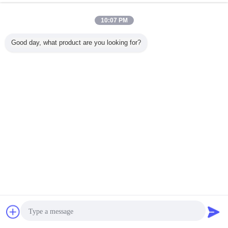
10:07 PM
Good day, what product are you looking for?
생산 라인
Pita를 위한 반죽
음식 급료 스테인
빵을 위한 USP 27
빵 생산
 식량 생
시트를 까는 기계,
리스 빵 부스러기
칼슘 아세테이트
장비
Naan 빵 만들기 기
기계 380V 50HZ
Monohydrate 음식
계
의 단일 위상
급료
언어를 바꾸십시오
Korean
홈
|
우리에 대하여
|
연락주세요
|
사이트맵
|
개인정보 보호 정책
탁상용 전망
Copyright © 2015 - 2026 China Production Line Online Marketplace.
All rights reserved. Developed by
ECER
잡담
견적 요청