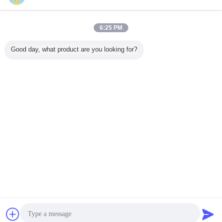
연락처
기계, Kurkure 고품질 기계, 옥수수 Kurkure 기계,
6:25 PM
Kurkure 식사 M를 만드는 Kurkure
연락처
Good day, what product are you looking for?
1 / 3
언어를 바꾸십시오
Korean
홈
|
우리에 대하여
|
연락주세요
|
사이트맵
|
개인정보 보호 정책
탁상용 전망
Copyright © 2015 - 2026 China Production Line Online Marketplace.
All rights reserved. Developed by
ECER
잡담
견적 요청