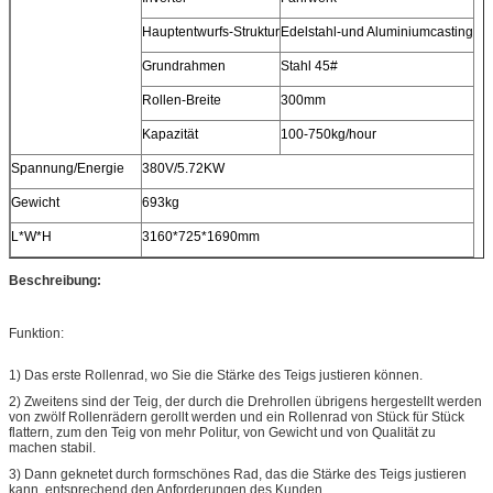
Hauptentwurfs-Struktur
Edelstahl-und Aluminiumcasting
Grundrahmen
Stahl 45#
Rollen-Breite
300mm
Kapazität
100-750kg/hour
Spannung/Energie
380V/5.72KW
Gewicht
693kg
L*W*H
3160*725*1690mm
Beschreibung:
Funktion:
1) Das erste Rollenrad, wo Sie die Stärke des Teigs justieren können.
2) Zweitens sind der Teig, der durch die Drehrollen übrigens hergestellt werden
von zwölf Rollenrädern gerollt werden und ein Rollenrad von Stück für Stück
flattern, zum den Teig von mehr Politur, von Gewicht und von Qualität zu
machen stabil.
3) Dann geknetet durch formschönes Rad, das die Stärke des Teigs justieren
kann, entsprechend den Anforderungen des Kunden.