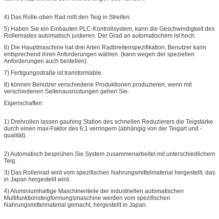
4) Das Rolle-oben Rad rollt den Teig in Streifen.
5) Haben Sie ein Einbauten PLC-Kontrollsystem, kann die Geschwindigkeit des
Rollenrades automatisch justieren. Der Grad an automatischem ist hoch.
6) Die Hauptmaschine hat drei Arten Radbreitenspezifikation, Benutzer kann
entsprechend ihren Anforderungen wählen. (kann wegen der speziellen
Anforderungen auch bestellen).
7) Fertigungsstraße ist transformable.
8) können Benutzer verschiedene Produktionen produzieren, wenn mit
verschiedenen Seitenausrüstungen gehen Sie.
Eigenschaften:
1) Drehrollen lassen gauhing Station des schnellen Reduzierers die Teigstärke
durch einen max-Faktor des 6:1 verringern (abhängig von der Teigart und -
qualität).
2) Automatisch besprühen Sie System zusammenarbeitet mit unterschiedlichem
Teig.
3) Das Rollenrad wird vom spezifischen Nahrungsmittelmaterial hergestellt, das
in Japan hergestellt wird.
4) Aluminiumhaltige Maschinenteile der industriellen automatischen
Multifunktionsteigformungsmaschine werden vom spezifischen
Nahrungsmittelmaterial gemacht, hergestellt in Japan.