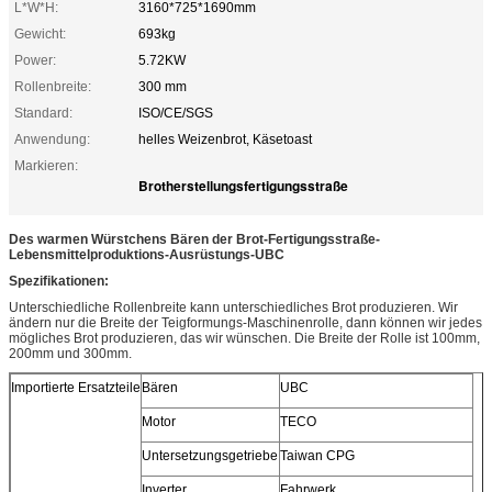
L*W*H:
3160*725*1690mm
Gewicht:
693kg
Power:
5.72KW
Rollenbreite:
300 mm
Standard:
ISO/CE/SGS
Anwendung:
helles Weizenbrot, Käsetoast
Markieren:
Brotherstellungsfertigungsstraße
Des warmen Würstchens Bären der Brot-Fertigungsstraße-
Lebensmittelproduktions-Ausrüstungs-UBC
Spezifikationen:
Unterschiedliche Rollenbreite kann unterschiedliches Brot produzieren. Wir
ändern nur die Breite der Teigformungs-Maschinenrolle, dann können wir jedes
mögliches Brot produzieren, das wir wünschen. Die Breite der Rolle ist 100mm,
200mm und 300mm.
Importierte Ersatzteile
Bären
UBC
Motor
TECO
Untersetzungsgetriebe
Taiwan CPG
Inverter
Fahrwerk