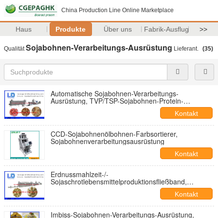
China Production Line Online Marketplace
Haus
Produkte
Über uns
Fabrik-Ausflug
>>
Sojabohnen-Verarbeitungs-Ausrüstung
Qualität
Lieferant.
(35)
Automatische Sojabohnen-Verarbeitungs-
Ausrüstung, TVP/TSP-Sojabohnen-Protein-
Nahrungsmittelmaschine
Kontakt
CCD-Sojabohnenölbohnen-Farbsortierer,
Sojabohnenverarbeitungsausrüstung
Kontakt
Erdnussmahlzeit-/-
Sojaschrotlebensmittelproduktionsfließband,
Sojanuggetmaschine 150kg/h 500kg/h
Kontakt
Imbiss-Sojabohnen-Verarbeitungs-Ausrüstung,