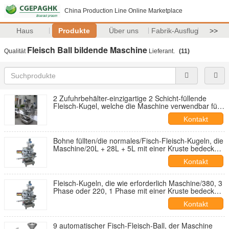
China Production Line Online Marketplace
Haus
Produkte
Über uns
Fabrik-Ausflug
>>
Fleisch Ball bildende Maschine
Qualität
Lieferant.
(11)
2 Zufuhrbehälter-einzigartige 2 Schicht-füllende
Fleisch-Kugel, welche die Maschine verwendbar für
trockene oder nasse Füllung bildet
Kontakt
Bohne füllten/die normales/Fisch-Fleisch-Kugeln, die
Maschine/20L + 28L + 5L mit einer Kruste bedecken
und bilden
Kontakt
Fleisch-Kugeln, die wie erforderlich Maschine/380, 3
Phase oder 220, 1 Phase mit einer Kruste bedecken
und bilden
Kontakt
9 automatischer Fisch-Fleisch-Ball, der Maschine