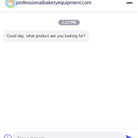
Kontakt
professionalbakeryequipment.com
Einfache operative Fleischball Formmaschine für
Bean gefüllt Meated Kugeln, einfaches Fleisch
1:23 PM
Kontakt
Good day, what product are you looking for?
1 / 2
Ändern Sie Sprache
s
German
Nach Hause
|
Über uns
|
Treten Sie mit uns in Verbindung
|
Sitemap
|
Datenschutzerklärung
Tischplattenansicht
Copyright © 2015 - 2025 China Production Line Online Marketplace.
All rights reserved. Developed by
ECER