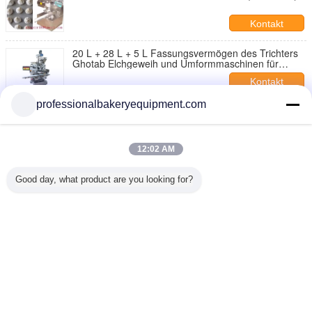
Kontakt
20 L + 28 L + 5 L Fassungsvermögen des Trichters
Ghotab Elchgeweih und Umformmaschinen für
Ingwer Brot
Kontakt
professionalbakeryequipment.com
Mochi, Ingwer-Brot-mit einer Kruste bedeckende
Maschinen für verschiedene Arten der trockenen
oder nassen Füllung
Kontakt
12:02 AM
6 Motoren Encrusting und bilden Maschinen
Anwendungen Daten gefüllte Mammoul, Mochi
Good day, what product are you looking for?
Kontakt
Ändern Sie Sprache
s
German