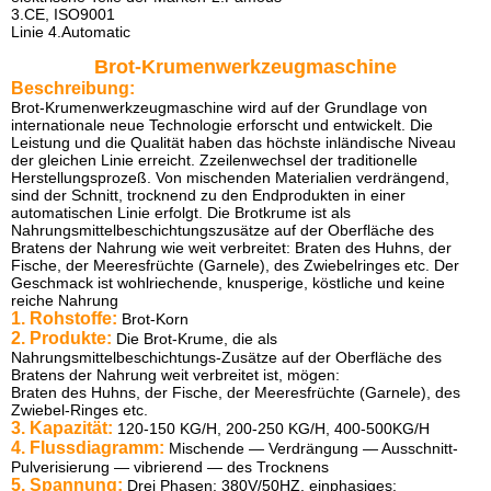
3.CE, ISO9001
Linie 4.Automatic
Brot-Krumenwerkzeugmaschine
Beschreibung:
Brot-Krumenwerkzeugmaschine wird auf der Grundlage von
internationale neue Technologie erforscht und entwickelt. Die
Leistung und die Qualität haben das höchste inländische Niveau
der gleichen Linie erreicht. Zzeilenwechsel der traditionelle
Herstellungsprozeß. Von mischenden Materialien verdrängend,
sind der Schnitt, trocknend zu den Endprodukten in einer
automatischen Linie erfolgt. Die Brotkrume ist als
Nahrungsmittelbeschichtungszusätze auf der Oberfläche des
Bratens der Nahrung wie weit verbreitet: Braten des Huhns, der
Fische, der Meeresfrüchte (Garnele), des Zwiebelringes etc. Der
Geschmack ist wohlriechende, knusperige, köstliche und keine
reiche Nahrung
1. Rohstoffe:
Brot-Korn
2. Produkte:
Die Brot-Krume, die als
Nahrungsmittelbeschichtungs-Zusätze auf der Oberfläche des
Bratens der Nahrung weit verbreitet ist, mögen:
Braten des Huhns, der Fische, der Meeresfrüchte (Garnele), des
Zwiebel-Ringes etc.
3. Kapazität:
120-150 KG/H, 200-250 KG/H, 400-500KG/H
4. Flussdiagramm:
Mischende — Verdrängung — Ausschnitt-
Pulverisierung — vibrierend
— des Trocknens
5. Spannung:
Drei Phasen: 380V/50HZ, einphasiges: