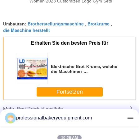
Women 2023 Customized Logo Gym Sets
Brotherstellungsmaschine
Brotkrume
Umbauten:
,
,
die Maschine herstellt
Erhalten Sie den besten Preis für
Elektrische Brot-Krume, welche
die Maschinen-
Pulverisierung/Vibrieren/Hühnerflügel
Brot-Krume trocknend macht
Fortsetzen
Brot-Produktionslinie
Mehr
professionalbakeryequipment.com
10:26 AM