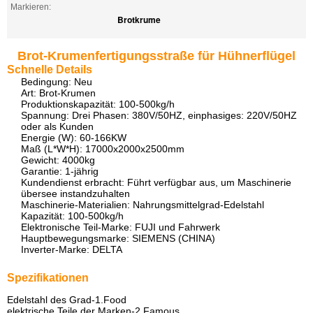
Markieren:
Brotkrume
Brot-Krumenfertigungsstraße für Hühnerflügel
Schnelle Details
Bedingung: Neu
Art: Brot-Krumen
Produktionskapazität: 100-500kg/h
Spannung: Drei Phasen: 380V/50HZ, einphasiges: 220V/50HZ
oder als Kunden
Energie (W): 60-166KW
Maß (L*W*H): 17000x2000x2500mm
Gewicht: 4000kg
Garantie: 1-jährig
Kundendienst erbracht: Führt verfügbar aus, um Maschinerie
übersee instandzuhalten
Maschinerie-Materialien: Nahrungsmittelgrad-Edelstahl
Kapazität: 100-500kg/h
Elektronische Teil-Marke: FUJI und Fahrwerk
Hauptbewegungsmarke: SIEMENS (CHINA)
Inverter-Marke: DELTA
Spezifikationen
Edelstahl des Grad-1.Food
elektrische Teile der Marken-2.Famous