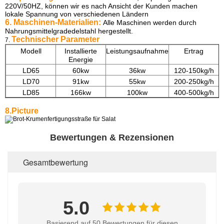
220V/50HZ, können wir es nach Ansicht der Kunden machen
lokale Spannung von verschiedenen Ländern
6. Maschinen-Materialien:
Alle Maschinen werden durch
Nahrungsmittelgradedelstahl hergestellt.
Technischer Parameter
7.
Modell
Installierte
Leistungsaufnahme
Ertrag
Energie
LD65
60kw
36kw
120-150kg/h
1
LD70
91kw
55kw
200-250kg/h
1
LD85
166kw
100kw
400-500kg/h
2
8.Picture
Bewertungen & Rezensionen
Gesamtbewertung
5.0
Basierend auf 50 Bewertungen für diesen