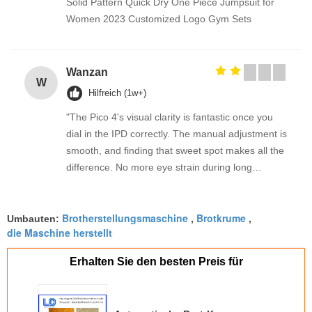
Solid Pattern Quick Dry One Piece Jumpsuit for
Women 2023 Customized Logo Gym Sets
Wanzan
W
Hilfreich (1w+)
"The Pico 4's visual clarity is fantastic once you
dial in the IPD correctly. The manual adjustment is
smooth, and finding that sweet spot makes all the
difference. No more eye strain during long
sessions. Highly recommend taking the time to set
it up properly!""The Pico 4's visual clarity is
Brotherstellungsmaschine
Brotkrume
fantastic once you dial in the IPD correctly. The
Umbauten:
,
,
die Maschine herstellt
manual adjustment is smooth, and finding that
sweet spot makes all the difference. No more eye
Erhalten Sie den besten Preis für
strain during long sessions. Highly recommend
taking the time to set it up properly!""The Pico 4's
visual clarity is fantastic once you dial in the IPD