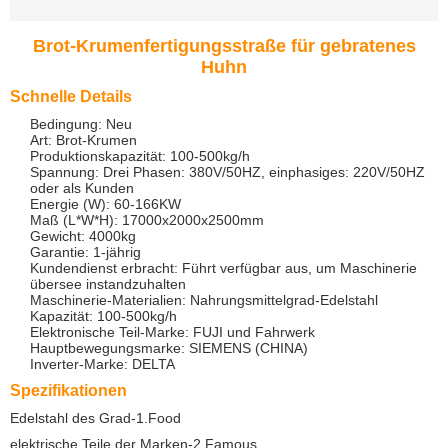
Brot-Krumenfertigungsstraße für gebratenes
Huhn
Schnelle Details
Bedingung: Neu
Art: Brot-Krumen
Produktionskapazität: 100-500kg/h
Spannung: Drei Phasen: 380V/50HZ, einphasiges: 220V/50HZ
oder als Kunden
Energie (W): 60-166KW
Maß (L*W*H): 17000x2000x2500mm
Gewicht: 4000kg
Garantie: 1-jährig
Kundendienst erbracht: Führt verfügbar aus, um Maschinerie
übersee instandzuhalten
Maschinerie-Materialien: Nahrungsmittelgrad-Edelstahl
Kapazität: 100-500kg/h
Elektronische Teil-Marke: FUJI und Fahrwerk
Hauptbewegungsmarke: SIEMENS (CHINA)
Inverter-Marke: DELTA
Spezifikationen
Edelstahl des Grad-1.Food
elektrische Teile der Marken-2.Famous