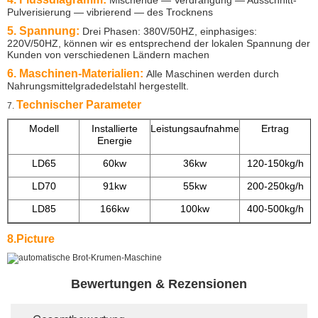
Mischende — Verdrängung — Ausschnitt-
Pulverisierung — vibrierend
— des Trocknens
5. Spannung:
Drei Phasen: 380V/50HZ, einphasiges:
220V/50HZ, können wir es entsprechend der lokalen Spannung der
Kunden von verschiedenen Ländern machen
6. Maschinen-Materialien:
Alle Maschinen werden durch
Nahrungsmittelgradedelstahl hergestellt.
Technischer Parameter
7.
Modell
Installierte
Leistungsaufnahme
Ertrag
Energie
LD65
60kw
36kw
120-150kg/h
1
LD70
91kw
55kw
200-250kg/h
1
LD85
166kw
100kw
400-500kg/h
2
8.Picture
Bewertungen & Rezensionen