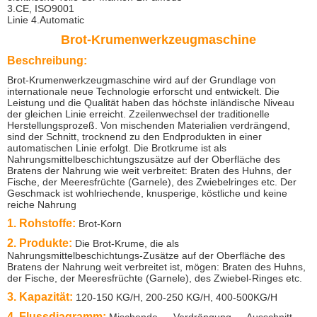
3.CE, ISO9001
Linie 4.Automatic
Brot-Krumenwerkzeugmaschine
Beschreibung:
Brot-Krumenwerkzeugmaschine wird auf der Grundlage von
internationale neue Technologie erforscht und entwickelt. Die
Leistung und die Qualität haben das höchste inländische Niveau
der gleichen Linie erreicht. Zzeilenwechsel der traditionelle
Herstellungsprozeß. Von mischenden Materialien verdrängend,
sind der Schnitt, trocknend zu den Endprodukten in einer
automatischen Linie erfolgt. Die Brotkrume ist als
Nahrungsmittelbeschichtungszusätze auf der Oberfläche des
Bratens der Nahrung wie weit verbreitet: Braten des Huhns, der
Fische, der Meeresfrüchte (Garnele), des Zwiebelringes etc. Der
Geschmack ist wohlriechende, knusperige, köstliche und keine
reiche Nahrung
1. Rohstoffe:
Brot-Korn
2. Produkte:
Die Brot-Krume, die als
Nahrungsmittelbeschichtungs-Zusätze auf der Oberfläche des
Bratens der Nahrung weit verbreitet ist, mögen: Braten des Huhns,
der Fische, der Meeresfrüchte (Garnele), des Zwiebel-Ringes etc.
3. Kapazität:
120-150 KG/H, 200-250 KG/H, 400-500KG/H
4. Flussdiagramm: