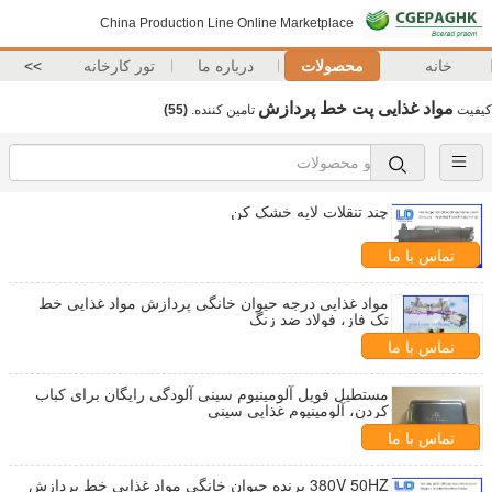
China Production Line Online Marketplace
خانه
محصولات
درباره ما
تور کارخانه
>>
مواد غذایی پت خط پردازش
کیفیت
تامین کننده.
(55)
چند تنقلات لایه خشک کن
تماس با ما
مواد غذایی درجه حیوان خانگی پردازش مواد غذایی خط
تک فاز، فولاد ضد زنگ
تماس با ما
مستطیل فویل آلومینیوم سینی آلودگی رایگان برای کباب
کردن، آلومینیوم غذایی سینی
تماس با ما
380V 50HZ پرنده حیوان خانگی مواد غذایی خط پردازش