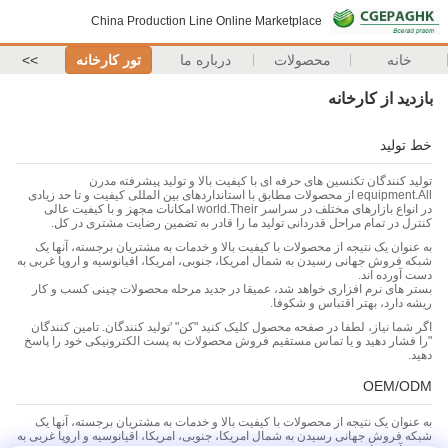
China Production Line Online Marketplace
خانه
محصولات
درباره ما
تور کارخانه
>>
بازدید از کارخانه
خط تولید
تولید کنندگان تکنسین های حرفه ای با کیفیت بالا و تولید پیشرفته مدرن
equipment.All از محصولات مطابق با استانداردهای بین المللی کیفیت و تا حد زیادی
در انواع بازارهای مختلف در سراسر world.Their امکانات مجهز و با کیفیت عالی
کنترل در تمام مراحل قدردانی تولید ما را قادر به تضمین رضایت مشتری در کل.
به عنوان یک نتیجه از محصولات با کیفیت بالا و خدمات به مشتریان برجسته، آنها یک
شبکه فروش جهانی رسیدن به شمال امریکا، جنوبی، امریکا، اقیانوسیه و اروپا غربی به
دست آورده اند.
بستر های نرم افزاری خواهد شد، عمیقا در جدید مرحله محصولات چینی کسب و کار
ریشه دارد، بهتر اقتباس و شکوفا.
اگر شما نیاز، لطفا در صفحه محصول کلیک کنید "کن" 'تولید کنندگان. تامین کنندگان
"را فشار دهید و یا تماس مستقیم فروش محصولات به پست الکترونیکی خود را پاسخ
دهید.
OEM/ODM
به عنوان یک نتیجه از محصولات با کیفیت بالا و خدمات به مشتریان برجسته، آنها یک
شبکه فروش جهانی رسیدن به شمال امریکا، جنوبی، امریکا، اقیانوسیه و اروپا غربی به