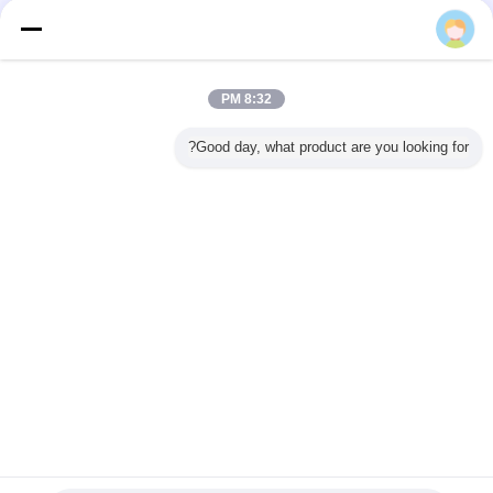
دست آورده اند.
بستر های نرم افزاری خواهد شد، عمیقا در جدید مرحله محصولات چینی کسب و کار
ریشه دارد، بهتر اقتباس و شکوفا.
اگر شما نیاز، لطفا در صفحه محصول کلیک کنید "کن" 'تولید کنندگان. تامین کنندگان
"را فشار دهید و یا تماس مستقیم فروش محصولات به پست الکترونیکی خود را پاسخ
دهید.
8:32 PM
تحقیق و توسعه
Good day, what product are you looking for?
بستر های نرم افزاری خواهد شد، عمیقا در جدید مرحله محصولات چینی کسب و کار
ریشه دارد، بهتر اقتباس و شکوفا.
اگر شما نیاز، لطفا در صفحه محصول کلیک کنید "کن" 'تولید کنندگان. تامین کنندگان
"را فشار دهید و یا تماس مستقیم فروش محصولات به پست الکترونیکی خود را پاسخ
دهید.
تغییر زبان
Persian
خانه
|
درباره ما
|
با ما تماس بگیرید
|
نقشه سایت
|
حریم خصوصی
دسکتاپ مشخصات
Copyright © 2015 - 2026 China Production Line Online Marketplace.
All rights reserved. Developed by
ECER