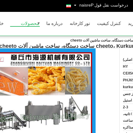
درخواست نقل قول
Persian
ید
کنترل کیفیت
تور کارخانه
درباره ما
محصولات
خا
اصلی)
HY
CE/IS
PHJ6
از جنس
استیل
2-3
150KG / ثانیه، از 250kg / ثانیه،
مذاکره