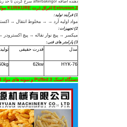
دهنده اضافه afterbakingor سرخ کردن تا حد زیادی متفاوت است و مارک های مختلف طعم متمایز است.
2.Extrusion اغراق ذرت KURKURE مواد غذایی خط پردازش
1) فرآیند تولید:
مواد اولیه آرد → → مخلوط انتقال → اکس
2) تجهیزات:
میکسر → پیچ نوار نقاله → پیچ اکسترودر → hoister به → سه لایه خشک کن → غلتک طعم ده
3) پارامتر های فنی:
مدل
قدرت حقیقی
تولید
HYK-76
62kw
0-150kg
دستگاه اسنک 3.Puffed و نمونه های مواد غذایی