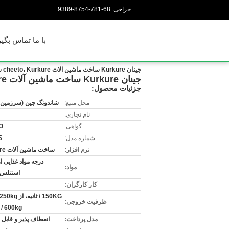
حراجی:
86-187-4578-9839
با ما تماس بگیر
جینان Kurkure ساخت ماشین آلات cheeto، Kurkure ساخت دستگاه، ساخت ماشین آلات cheeto
جینان Kurkure ساخت ماشین آلات cheeto، Kurkure ساخت دستگاه، ساخت ماشین آلات cheeto
جزئیات محصول:
محل منبع:
شاندونگ چین (سرزمین 
نام تجاری:
گواهی:
O
شماره مدل:
5
نرم افزار:
ساخت ماشین آلات kurkure
درجه مواد غذایی 
مواد:
استنلس 
کار کارگران:
ظرفیت خروجی:
600kg / ساعت
مدل پرداخت:
انعطاف پذیر و قابل 