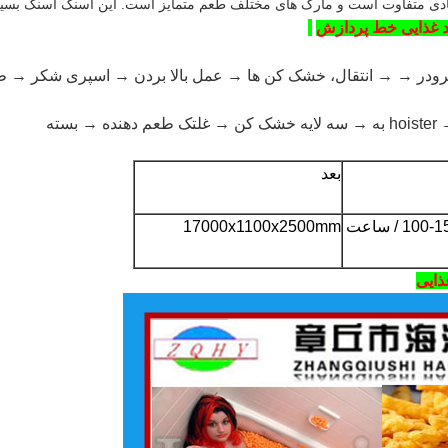
این اسنک اسنک بسیا
ترودر → → انتقال، خشک کن ها → عمل بالا بردن → اسپری شکر → طع
نده
→
بسته
بعد
10 / ساعت
17000x1100x2500mm