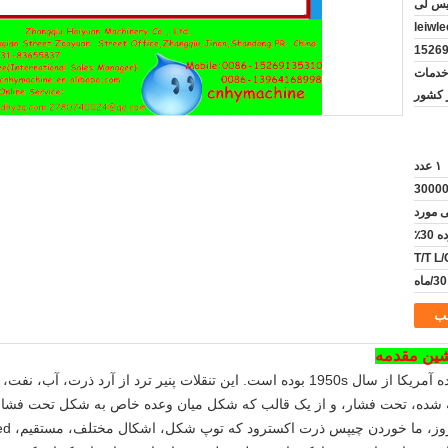
یس لی
leiwl
خدمات
ز کشور
۱ عدد
3000
 مورد
T/T L/
ب
این تنقلات پنیر ترد از آرد ذرت، آب، ن
، ما خوردن چیپس ذرت اکسترود که توپ شکل، اشکال مختلف، مستقیم، orirregularlyshaped بسته به شکل میرند.