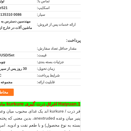
تماس با:
لوئ
اسکایپ:
ee521
سیار:
0086 15269135310
مهندسین دسترس به 
ارائه خدمات پس از فروش:
ماشین آلات در خارج ا
پرداخت:
مقدار حداقل تعداد سفارش:
قیمت:
0USD/Set
جزئیات بسته بندی:
چوبی
زمان تحویل:
30 روز پس از سپرده 30٪
شرایط پرداخت:
C
قابلیت ارائه:
مجموعه 30/ماه
مخاط
1.Haiyuan اغراق ذرت گیری kurkure ماشین مقدمه
فر ذرت / kurkure اند یک غذای محبوب میان وعده آمریکا از سال 1950s بوده است.
پنیر میان وعده anextruded، بدین معنی که پخته شده، تحت فشار، و از یک قالب که شکل میان وعده خاص به شکل تحت فشار قرار دادند.
بسته به نوع محصول) و با طعم نفت و ادویه.
امروز