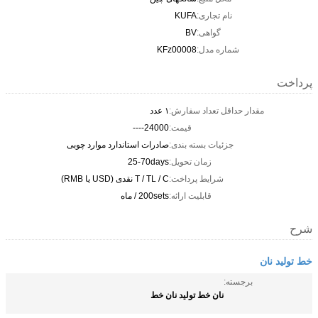
نام تجاری:
KUFA
گواهی:
BV
شماره مدل:
KFz00008
پرداخت
مقدار حداقل تعداد سفارش:
۱ عدد
قیمت:
24000----
جزئیات بسته بندی:
صادرات استاندارد موارد چوبی
زمان تحویل:
25-70days
شرایط پرداخت:
T / TL / C نقدی (USD یا RMB)
قابلیت ارائه:
200sets / ماه
شرح
خط تولید نان
برجسته:
نان خط تولید نان خط