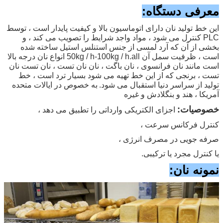
معرفی دستگاه:
این خط تولید نان دارای اتوماسیون بالا و کیفیت پایدار است ، توسط
PLC کنترل می شود ، مواد واجد شرایط را تصویب می کند ، و
بخشی از آن که آرد لمسی از جنس استنلس استیل ساخته شده
است ، ظرفیت سمل آن 50kg / h-100kg / h.all انواع نان درجه بالا
است مانند نان فرانسوی ، نان باگت ، نان نان تست ، نان تست نان
تست ، برنجی که از این خط تهیه می شود بسیار ترد است ، خط
تولید از سراسر دنیا استقبال می شود.
به خصوص در ایالات متحده
آمریکا ، هند و بنگلادش و غیره
خصوصیات:
اجزای الکتریکی وارداتی را تطبیق می دهد ،
کنترل فرکانس سرعت ،
صرفه جویی در مصرف انرژی ،
یا کنترل مجرد یا ترکیبی.
نمونه نان: