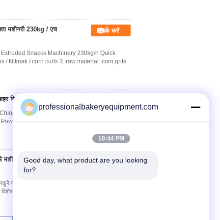
्ता मशीनरी 230kg / एच
संपर्क करें
s Extruded Snacks Machinery 230kg/h Quick
 / Niknak / corn curls 3. raw material: corn grits
बाहर निकालना
संपर्क करें
professionalbakeryequipment.com
, China (Mainland) Brand Name: LD Model
Z Power(W): 22KW Weight: 1500KG
10:44 PM
ुरे मशीन, कुरकुरे नमकीन
Good day, what product are you looking 
संपर्क करें
for?
, कुरकुरे नमकीन एम 1.Description: कुरकुरे / Cheetos तरह
क विशेष बाहर निका...
और अधिक पढ़ें