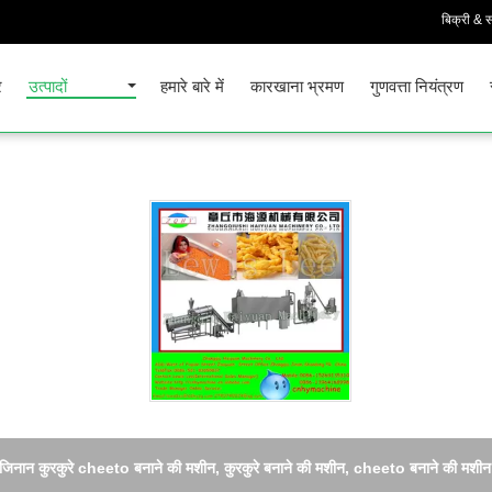
बिक्री & स
र
उत्पादों
हमारे बारे में
कारखाना भ्रमण
गुणवत्ता नियंत्रण
मकई कर्ल / NikNaks Cheetos / कुरकुरे बनाने की मशीन 125kg / एच