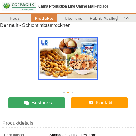
China Production Line Online Marketplace
Haus
Produkte
Über uns
Fabrik-Ausflug
>>
Der multi- Schichtimbisstrockner
Bestpreis
Kontakt
Produktdetails
Herkunftsort:
Shandong, China (Festland)