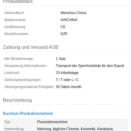
Produktdetails
Herkunftsort:
Wenzhou China
Markenname:
HAICHINA
Zertifizierung:
CE
Modellnummer:
DZP
Zahlung und Versand AGB
Min Bestellmenge:
1 Satz
Verpackung Informationen:
Transport der Sperrholzkiste für den Export
Lieferzeit:
25 Arbeitstage
Zahlungsbedingungen:
T / T oder L / C
Versorgungsmaterial-Fähigkeit:
50 Sätze /month
Beschreibung
Kuchen-Produktionslinie
Typ:
Flusssatzmaschine
Anwendung:
Nahrung, tägliche Chemie, Kosmetik, Hardware,