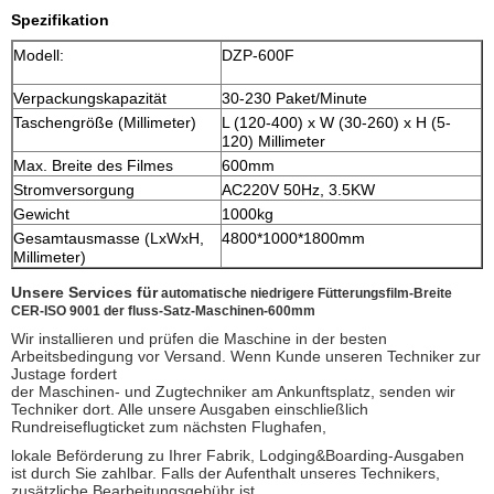
Spezifikation
Modell:
DZP-600F
Verpackungskapazität
30-230 Paket/Minute
Taschengröße (Millimeter)
L (120-400) x W (30-260) x H (5-
120) Millimeter
Max. Breite des Filmes
600mm
Stromversorgung
AC220V 50Hz, 3.5KW
Gewicht
1000kg
Gesamtausmasse (LxWxH,
4800*1000*1800mm
Millimeter)
Unsere Services für
automatische niedrigere Fütterungsfilm-Breite
CER-ISO 9001 der fluss-Satz-Maschinen-600mm
Wir installieren und prüfen die Maschine in der besten
Arbeitsbedingung vor Versand. Wenn Kunde unseren Techniker zur
Justage fordert
der Maschinen- und Zugtechniker am Ankunftsplatz, senden wir
Techniker dort. Alle unsere Ausgaben einschließlich
Rundreiseflugticket zum nächsten Flughafen,
lokale Beförderung zu Ihrer Fabrik, Lodging&Boarding-Ausgaben
ist durch Sie zahlbar. Falls der Aufenthalt unseres Technikers,
zusätzliche Bearbeitungsgebühr ist