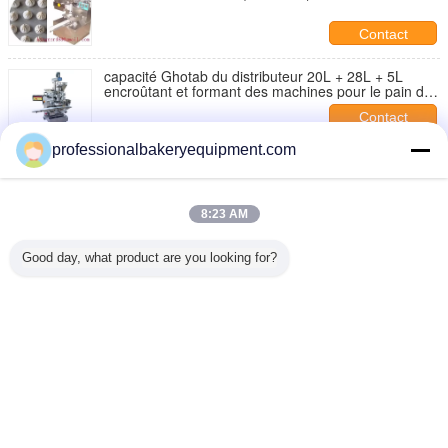
Contact
capacité Ghotab du distributeur 20L + 28L + 5L
encroûtant et formant des machines pour le pain de
gingembre
Contact
professionalbakeryequipment.com
Mochi, machines encroûtantes de pain de
gingembre pour différents genres de remplissage
sec ou humide
Contact
8:23 AM
6 moteurs encroûtant et formant des dates
d'applications de machines ont rempli Mammoul,
Good day, what product are you looking for?
Mochi
Contact
Changez la langue
s
French