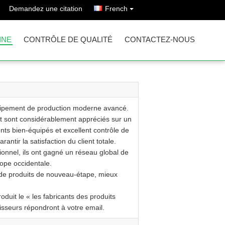
Demandez une citation
French
INE
CONTRÔLE DE QUALITÉ
CONTACTEZ-NOUS
équipement de production moderne avancé.
et sont considérablement appréciés sur un
ts bien-équipés et excellent contrôle de
ntir la satisfaction du client totale.
tionnel, ils ont gagné un réseau global de
ope occidentale.
 de produits de nouveau-étape, mieux
oduit le « les fabricants des produits
isseurs répondront à votre email.