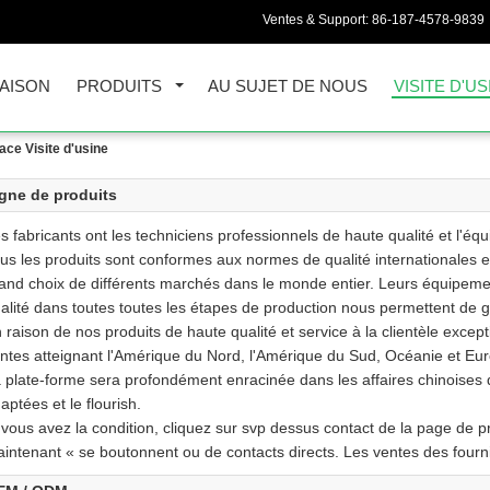
Ventes & Support:
86-187-4578-9839
AISON
PRODUITS
AU SUJET DE NOUS
VISITE D'US
ace Visite d'usine
gne de produits
s fabricants ont les techniciens professionnels de haute qualité et l'
us les produits sont conformes aux normes de qualité internationales 
and choix de différents marchés dans le monde entier. Leurs équipemen
alité dans toutes toutes les étapes de production nous permettent de gara
 raison de nos produits de haute qualité et service à la clientèle excep
ntes atteignant l'Amérique du Nord, l'Amérique du Sud, Océanie et Eur
 plate-forme sera profondément enracinée dans les affaires chinoises
aptées et le flourish.
 vous avez la condition, cliquez sur svp dessus contact de la page de pr
intenant « se boutonnent ou de contacts directs. Les ventes des fourn