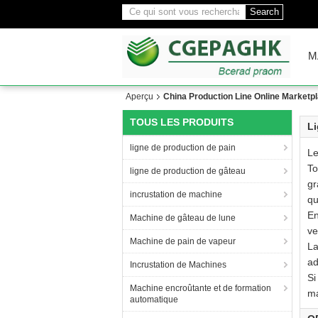
Search
M
Aperçu
China Production Line Online Marketpl
TOUS LES PRODUITS
Li
ligne de production de pain
Le
To
ligne de production de gâteau
gr
incrustation de machine
qu
En
Machine de gâteau de lune
ve
Machine de pain de vapeur
La
ad
Incrustation de Machines
Si
Machine encroûtante et de formation
ma
automatique