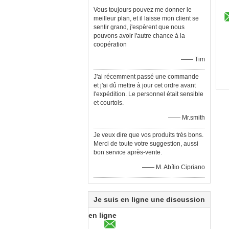
Vous toujours pouvez me donner le
meilleur plan, et il laisse mon client se
sentir grand, j'espèrent que nous
pouvons avoir l'autre chance à la
coopération
—— Tim
J'ai récemment passé une commande
et j'ai dû mettre à jour cet ordre avant
l'expédition. Le personnel était sensible
et courtois.
—— Mr.smith
Je veux dire que vos produits très bons.
Merci de toute votre suggestion, aussi
bon service après-vente.
—— M. Abílio Cipriano
Je suis en ligne une discussion
en ligne