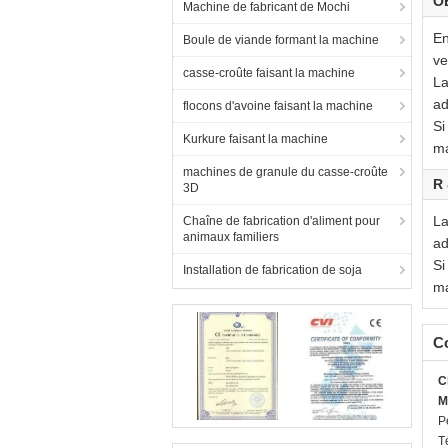
O
Machine de fabricant de Mochi
En
Boule de viande formant la machine
ve
casse-croûte faisant la machine
La
ad
flocons d'avoine faisant la machine
Si
Kurkure faisant la machine
ma
machines de granule du casse-croûte
R
3D
La
Chaîne de fabrication d'aliment pour
animaux familiers
ad
Si
Installation de fabrication de soja
ma
C
C
M
P
T