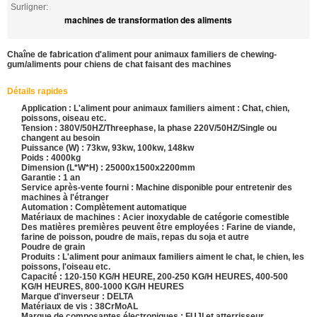
Surligner:
machines de transformation des aliments
Chaîne de fabrication d'aliment pour animaux familiers de chewing-
gum/aliments pour chiens de chat faisant des machines
Détails rapides
Application : L'aliment pour animaux familiers aiment : Chat, chien,
poissons, oiseau etc.
Tension : 380V/50HZ/Threephase, la phase 220V/50HZ/Single ou
changent au besoin
Puissance (W) : 73kw, 93kw, 100kw, 148kw
Poids : 4000kg
Dimension (L*W*H) : 25000x1500x2200mm
Garantie : 1 an
Service après-vente fourni : Machine disponible pour entretenir des
machines à l'étranger
Automation : Complètement automatique
Matériaux de machines : Acier inoxydable de catégorie comestible
Des matières premières peuvent être employées : Farine de viande,
farine de poisson, poudre de maïs, repas du soja et autre
Poudre de grain
Produits : L'aliment pour animaux familiers aiment le chat, le chien, les
poissons, l'oiseau etc.
Capacité : 120-150 KG/H HEURE, 200-250 KG/H HEURES, 400-500
KG/H HEURES, 800-1000 KG/H HEURES
Marque d'inverseur : DELTA
Matériaux de vis : 38CrMoAL
Marque de composantes électroniques : FUJI et atterrisseur