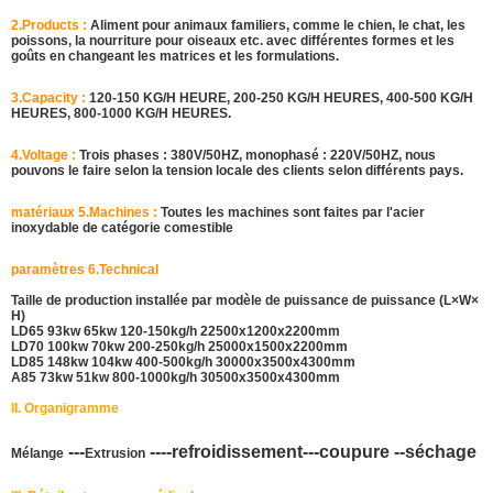
2.Products :
Aliment pour animaux familiers, comme le chien, le chat, les
poissons, la nourriture pour oiseaux etc. avec différentes formes et les
goûts en changeant les matrices et les formulations.
3.Capacity :
120-150 KG/H HEURE, 200-250 KG/H HEURES, 400-500 KG/H
HEURES, 800-1000 KG/H HEURES.
4.Voltage :
Trois phases : 380V/50HZ, monophasé : 220V/50HZ, nous
pouvons le faire selon la tension locale des clients selon différents pays.
matériaux 5.Machines :
Toutes les machines sont faites par l'acier
inoxydable de catégorie comestible
paramètres 6.Technical
Taille de production installée par modèle de puissance de puissance (L×W×
H)
LD65 93kw 65kw 120-150kg/h 22500x1200x2200mm
LD70 100kw 70kw 200-250kg/h 25000x1500x2200mm
LD85 148kw 104kw 400-500kg/h 30000x3500x4300mm
A85 73kw 51kw 800-1000kg/h 30500x3500x4300mm
II. Organigramme
---
----refroidissement---coupure --séchage
Mélange
Extrusion