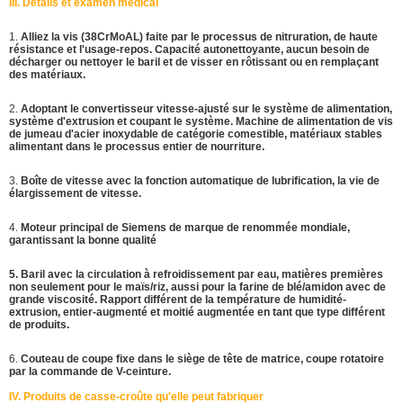
III. Détails et examen médical
1.
Alliez la vis (38CrMoAL) faite par le processus de nitruration, de haute
résistance et l'usage-repos. Capacité autonettoyante, aucun besoin de
décharger ou nettoyer le baril et de visser en rôtissant ou en remplaçant
des matériaux.
2.
Adoptant le convertisseur vitesse-ajusté sur le système de alimentation,
système d'extrusion et coupant le système. Machine de alimentation de vis
de jumeau d'acier inoxydable de catégorie comestible, matériaux stables
alimentant dans le processus entier de nourriture.
3.
Boîte de vitesse avec la fonction automatique de lubrification, la vie de
élargissement de vitesse.
4.
Moteur principal de Siemens de marque de renommée mondiale,
garantissant la bonne qualité
5. Baril avec la circulation à refroidissement par eau, matières premières
non seulement pour le maïs/riz, aussi pour la farine de blé/amidon avec de
grande viscosité. Rapport différent de la température de humidité-
extrusion, entier-augmenté et moitié augmentée en tant que type différent
de produits.
6.
Couteau de coupe fixe dans le siège de tête de matrice, coupe rotatoire
par la commande de V-ceinture.
IV. Produits de casse-croûte qu'elle peut fabriquer