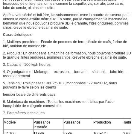
beaucoup de différentes formes, comme la coquille, vis, spirale, tube carré,
tube de cercle, et ainsi de suite.
Après avoir séché et fait frire, l'assaisonnement avec la poudre de saveur peut
obtenir le casse-croûte délicieux. En outre, par le changement la machine de
formation que nous pouvons produire 3D le granule, frites ondulées, pommes
chips, crevette ébrèche et ainsi de suite.
Caractéristiques
1. Matières premières : Fécule de pommes de terre, fécule de maïs, farine de
blé, amidon de manioc etc.
2. Produits : En changeant la machine de formation, nous pouvons produire 3D
le granule, frites ondulées, pommes chips, crevette ébrèche et ainsi de suite.
3. Capacité : 100 kg/h heures
4. Organigramme : Mélange — extrusion — formant — séchant — faire frire —
assaisonnement
5. Tension : Trois phases : 380V/50HZ, monophasé : 220V/50HZ, nous
pouvons le faire selon les clients
tension locale de différents pays.
6. Matériaux de machines : Toutes les machines sont faites par l'acier
inoxydable de catégorie comestible.
7. Paramètres techniques
Modèle
Puissance
Puissance
Production
Taille
installée
LD 100
117kw
82kw
100kg/h
2700