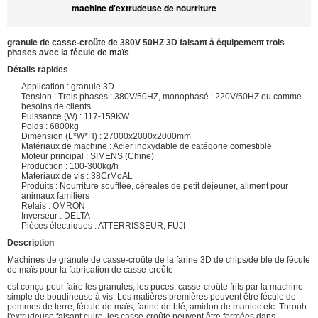
machine d'extrudeuse de nourriture
granule de casse-croûte de 380V 50HZ 3D faisant à équipement trois
phases avec la fécule de maïs
Détails rapides
Application : granule 3D
Tension : Trois phases : 380V/50HZ, monophasé : 220V/50HZ ou comme
besoins de clients
Puissance (W) : 117-159KW
Poids : 6800kg
Dimension (L*W*H) : 27000x2000x2000mm
Matériaux de machine : Acier inoxydable de catégorie comestible
Moteur principal : SIMENS (Chine)
Production : 100-300kg/h
Matériaux de vis : 38CrMoAL
Produits : Nourriture soufflée, céréales de petit déjeuner, aliment pour
animaux familiers
Relais : OMRON
Inverseur : DELTA
Pièces électriques : ATTERRISSEUR, FUJI
Description
Machines de granule de casse-croûte de la farine 3D de chips/de blé de fécule
de maïs pour la fabrication de casse-croûte
est conçu pour faire les granules, les puces, casse-croûte frits par la machine
simple de boudineuse à vis. Les matières premières peuvent être fécule de
pommes de terre, fécule de maïs, farine de blé, amidon de manioc etc. Throuh
l'extrudeuse faisant cuire, les casse-croûte peuvent être formées dans