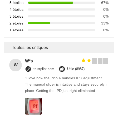
5 étoiles
67%
4 étoiles
0%
3 étoiles
0%
2 étoiles
33%
1 étoiles
0%
Toutes les critiques
W*s
W
trustpilot.com
Utile (8987)
"I love how the Pico 4 handles IPD adjustment.
The manual slider is intuitive and stays securely in
place. Getting the IPD just right eliminated！