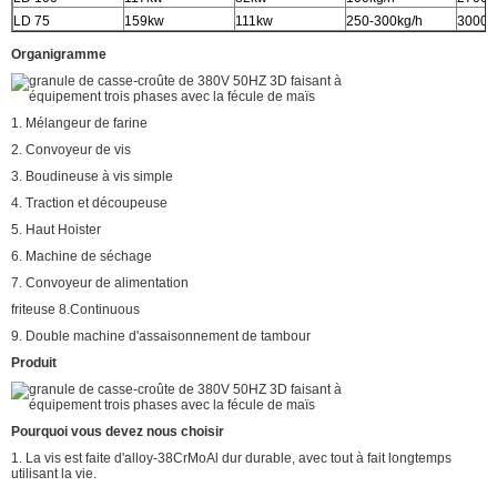
LD 75
159kw
111kw
250-300kg/h
3000
Organigramme
1. Mélangeur de farine
2. Convoyeur de vis
3. Boudineuse à vis simple
4. Traction et découpeuse
5. Haut Hoister
6. Machine de séchage
7. Convoyeur de alimentation
friteuse 8.Continuous
9. Double machine d'assaisonnement de tambour
Produit
Pourquoi vous devez nous choisir
1. La vis est faite d'alloy-38CrMoAl dur durable, avec tout à fait longtemps
utilisant la vie.