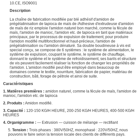
10.CE, ISO9001
Description
La chaîne de fabrication modifiée par blé adhésif d'amidon de
prégélatinisation de tapioca de maïs de /Adhesive d'extrudeuse d'amidon
de maïs de riz emploie l'amidon naturel bon marché, comme la fécule de
maïs, l'amidon de manioc, l'amidon etc. de tapioca en tant que matériaux
principaux, par le processus de expulsion de traitement, pour produire
l'amidon modifié multifonctionnel et haut-précieux, l'amidon de
prégélatinisation ou l'amidon dénaturé. Sa double boudineuse à vis est
special conçu, se compose de 6 systèmes : le système de alimentation, le
système de expulsion, coupant le système, le système de chauffage,
donnant le système et le système de refroidissement, ses barils et structure
de vis peuvent facilement réaliser la fonction de changer les propriétés de
l'amidon. L'amidon modifié peut être employé dans beaucoup de
domaines comme le textile, nourriture, fabrication de papier, matériau de
construction, bâti, forage de pétrole et ainsi de suite.
Caractéristiques
1. Matières premières :
amidon naturel, comme la fécule de maïs, l'amidon de
manioc, l'amidon etc. de tapioca
2. Produits :
Amidon modifié.
3. Capacité :
120-150 KG/H HEURE, 200-250 KG/H HEURES, 400-500 KG/H
HEURES
4. Organigramme :
— Extrusion — cuisson de mélange — rectifiant
5.
Tension :
Trois phases : 380V/50HZ, monophasé : 220V/50HZ, nous
pouvons le faire selon la tension locale des clients de différents pays.