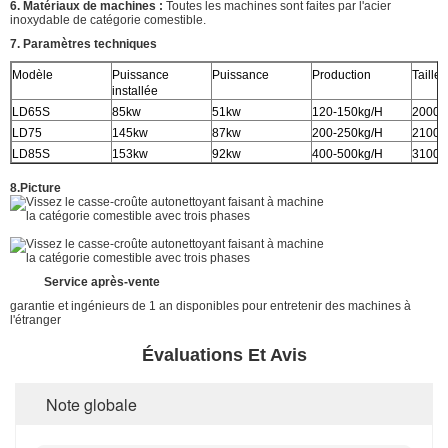
6. Matériaux de machines :
Toutes les machines sont faites par l'acier
inoxydable de catégorie comestible.
7. Paramètres techniques
Modèle
Puissance
Puissance
Production
Taille
installée
LD65S
85kw
51kw
120-150kg/H
2000
LD75
145kw
87kw
200-250kg/H
2100
LD85S
153kw
92kw
400-500kg/H
3100
8.Picture
Service après-vente
garantie et ingénieurs de 1 an disponibles pour entretenir des machines à
l'étranger
Évaluations Et Avis
Note globale