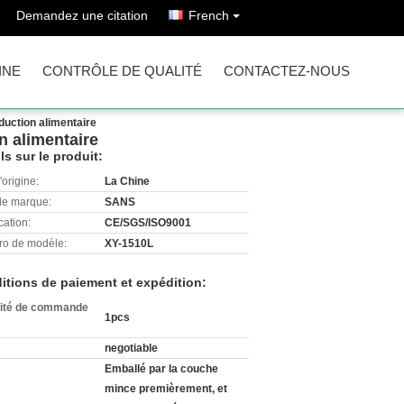
Demandez une citation
French
INE
CONTRÔLE DE QUALITÉ
CONTACTEZ-NOUS
oduction alimentaire
n alimentaire
ls sur le produit:
'origine:
La Chine
e marque:
SANS
cation:
CE/SGS/ISO9001
o de modèle:
XY-1510L
itions de paiement et expédition:
ité de commande
1pcs
negotiable
Emballé par la couche
mince premièrement, et