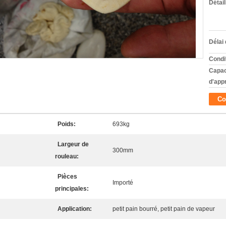
Détai
Délai 
Condi
Capac
d'app
Co
Poids:
693kg
Largeur de
300mm
rouleau:
Pièces
Importé
principales:
Application:
petit pain bourré, petit pain de vapeur