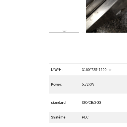
L*W*H:
3160*725*1690mm
Power:
5.72KW
standard:
ISO/CE/SGS
Système:
PLC