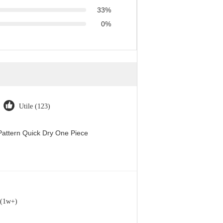
33%
0%
Utile (123)
attern Quick Dry One Piece
 (1w+)