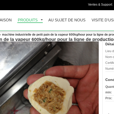
Ventes & Support:
AISON
PRODUITS
AU SUJET DE NOUS
VISITE D'US
machine industrielle de petit pain de la vapeur 600kg/hour pour la ligne de pr
in de la vapeur 600kg/hour pour la ligne de productio
Détai
Lieu d
Nom d
Certifi
Numér
Cond
Quant
min:
Prix: