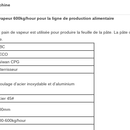
achine
 vapeur 600kg/hour pour la ligne de production alimentaire
pain de vapeur est utilisée pour produire la feuille de la pâte. La pâte 
e.
BC
ECO
aïwan CPG
tterrisseur
oulage d'acier inoxydable et d'aluminium
cier 45#
00mm
00-600kg/hour