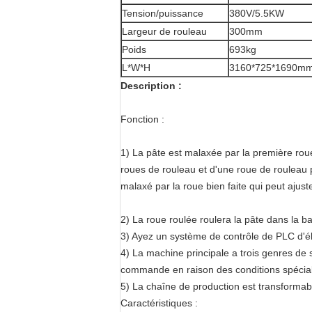
Tension/puissance
380V/5.5KW
Largeur de rouleau
300mm
Poids
693kg
L*W*H
3160*725*1690m
Description :
Fonction :
1) La pâte est malaxée par la première roue
roues de rouleau et d'une roue de rouleau pa
malaxé par la roue bien faite qui peut ajuste
2) La roue roulée roulera la pâte dans la b
3) Ayez un système de contrôle de PLC d'él
4) La machine principale a trois genres de s
commande en raison des conditions spécial
5) La chaîne de production est transformable
Caractéristiques :