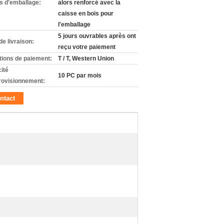
ls d'emballage:
alors renforcé avec la
caisse en bois pour
l'emballage
5 jours ouvrables après ont
de livraison:
reçu votre paiement
tions de paiement:
T / T, Western Union
ité
10 PC par mois
rovisionnement:
ntact