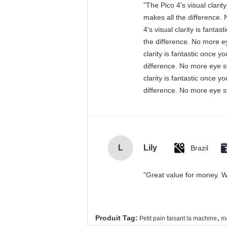
"The Pico 4's visual clari
makes all the difference. 
4's visual clarity is fant
the difference. No more ey
clarity is fantastic once 
difference. No more eye st
clarity is fantastic once 
difference. No more eye st
L
Lily
Brazil
"Great value for money. Wo
,
Produit Tag:
Petit pain faisant la machine
ma