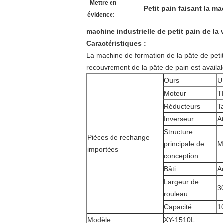
Mettre en
Petit pain faisant la m
évidence:
machine industrielle de petit pain de la
Caractéristiques :
La machine de formation de la pâte de petit 
recouvrement de la pâte de pain est availal
Ours
U
Moteur
T
Réducteurs
T
Inverseur
A
Structure
Pièces de rechange
principale de
M
importées
conception
Bâti
A
Largeur de
3
rouleau
Capacité
1
Modèle
XY-1510L