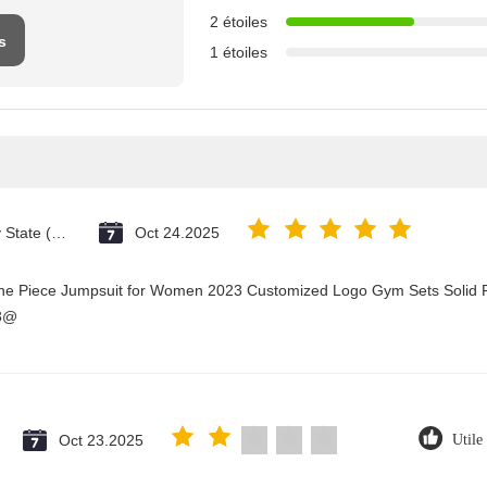
2 étoiles
s
1 étoiles
Vatican City State (Holy See)
Oct 24.2025
One Piece Jumpsuit for Women 2023 Customized Logo Gym Sets Solid P
23@
Oct 23.2025
Utile