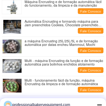
Máquina Encrusting e de formação automática fácil
do funcionamento, da limpeza e da manutenção
Fale Conosco
Automática Encrusting e formando máquina para
Jam preenchidos Cookies, Chocolate preenchido
Cookie
Fale Conosco
a máquina Encrusting 25L/25L/5L e de formação
automática por datas encheu Mammoul, Mochi
Fale Conosco
Multi - máquina Encrusting da função e de formação
automática para bolinhos enchidos atolamento
Fale Conosco
Multi - funcionamento fácil da função, máquina
Encrusting da limpeza e de formação automática
Fale Conosco
sistema e escova lubrificados automáticos da
máquina da fabricação de biscoitos 1.32KW
professionalbakeryequipment.com