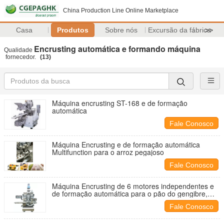
China Production Line Online Marketplace
Casa
Produtos
Sobre nós
Excursão da fábrica
>>
Encrusting automática e formando máquina
Qualidade
fornecedor.
(13)
Máquina encrusting ST-168 e de formação
automática
Fale Conosco
Máquina Encrusting e de formação automática
Multifunction para o arroz pegajoso
Fale Conosco
Máquina Encrusting de 6 motores independentes e
de formação automática para o pão do gengibre,
docês de fruta
Fale Conosco