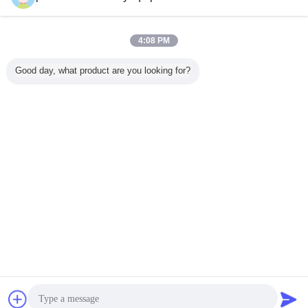
Fale Conosco
máquina Encrusting 1.35KW e de formação
automática
4:08 PM
Fale Conosco
Good day, what product are you looking for?
1 / 4
Mude a língua
s
Portuguese
Casa
|
Sobre nós
|
Contacte-nos
|
Mapa do Site
|
Política de Privacidade
Opinião do Desktop
Copyright © 2015 - 2025 China Production Line Online Marketplace.
All rights reserved. Developed by
ECER
Bate-papo
Pedir um