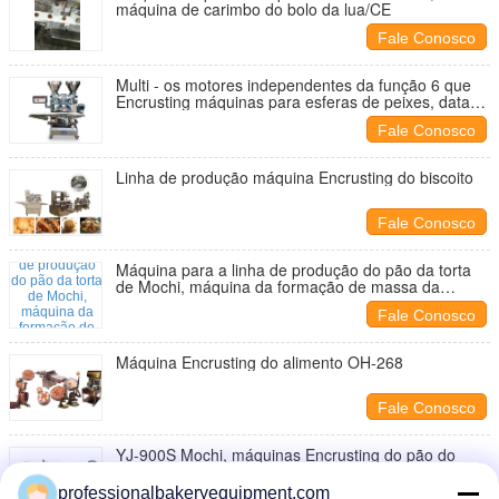
máquina de carimbo do bolo da lua/CE
Fale Conosco
Multi - os motores independentes da função 6 que
Encrusting máquinas para esferas de peixes, datas
encheram Mam
Fale Conosco
Linha de produção máquina Encrusting do biscoito
Fale Conosco
Máquina para a linha de produção do pão da torta
de Mochi, máquina da formação de massa da
pastelaria
Fale Conosco
Máquina Encrusting do alimento OH-268
Fale Conosco
YJ-900S Mochi, máquinas Encrusting do pão do
gengibre para tipos diferentes do enchimento seco
ou molhado
professionalbakeryequipment.com