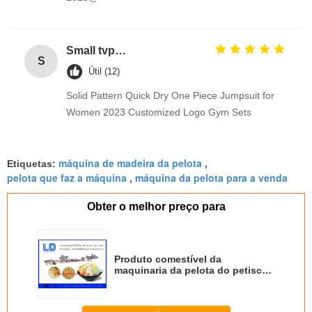
Small tvp tsp functional soy protein concentrate food processing equipment
S
Útil (12)
Solid Pattern Quick Dry One Piece Jumpsuit for
Women 2023 Customized Logo Gym Sets
máquina de madeira da pelota
Etiquetas:
,
pelota que faz a máquina
máquina da pelota para a venda
,
Obter o melhor preço para
Produto comestível da
maquinaria da pelota do petisco
dos alimentos para animais de
estimação 3D, equipamentos da
transformação de produtos