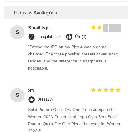
Todas as Avaliações
Small tvp tsp functional soy protein concentrate food processing equipment
S
trustpilot.com
Útil (1)
"Setting the IPD on my Pico 4 was a game-
changer! The three physical presets cover most
ranges, and the difference in sharpness is
noticeable.
S*t
S
Útil (123)
Solid Pattern Quick Dry One Piece Jumpsuit for
Women 2023 Customized Logo Gym Sets Solid
Pattern Quick Dry One Piece Jumpsuit for Women
2023@