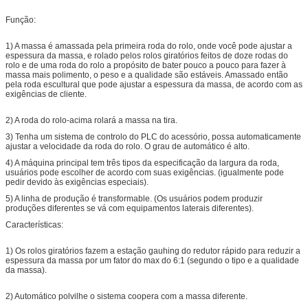
Função:
1) A massa é amassada pela primeira roda do rolo, onde você pode ajustar a
espessura da massa, e rolado pelos rolos giratórios feitos de doze rodas do
rolo e de uma roda do rolo a propósito de bater pouco a pouco para fazer à
massa mais polimento, o peso e a qualidade são estáveis. Amassado então
pela roda escultural que pode ajustar a espessura da massa, de acordo com as
exigências de cliente.
2) A roda do rolo-acima rolará a massa na tira.
3) Tenha um sistema de controlo do PLC do acessório, possa automaticamente
ajustar a velocidade da roda do rolo. O grau de automático é alto.
4) A máquina principal tem três tipos da especificação da largura da roda,
usuários pode escolher de acordo com suas exigências. (igualmente pode
pedir devido às exigências especiais).
5) A linha de produção é transformable. (Os usuários podem produzir
produções diferentes se vá com equipamentos laterais diferentes).
Características:
1) Os rolos giratórios fazem a estação gauhing do redutor rápido para reduzir a
espessura da massa por um fator do max do 6:1 (segundo o tipo e a qualidade
da massa).
2) Automático polvilhe o sistema coopera com a massa diferente.