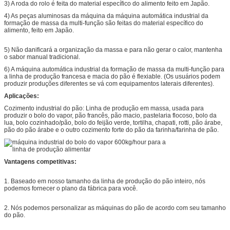
3) A roda do rolo é feita do material específico do alimento feito em Japão.
4) As peças aluminosas da máquina da máquina automática industrial da
formação de massa da multi-função são feitas do material específico do
alimento, feito em Japão.
5) Não danificará a organização da massa e para não gerar o calor, mantenha
o sabor manual tradicional.
6) A máquina automática industrial da formação de massa da multi-função para
a linha de produção francesa e macia do pão é flexiable. (Os usuários podem
produzir produções diferentes se vá com equipamentos laterais diferentes).
Aplicações:
Cozimento industrial do pão: Linha de produção em massa, usada para
produzir o bolo do vapor, pão francês, pão macio, pastelaria flocoso, bolo da
lua, bolo cozinhado/pão, bolo do feijão verde, tortilha, chapati, rotti, pão árabe,
pão do pão árabe e o outro cozimento forte do pão da farinha/farinha de pão.
Vantagens competitivas:
1. Baseado em nosso tamanho da linha de produção do pão inteiro, nós
podemos fornecer o plano da fábrica para você.
2. Nós podemos personalizar as máquinas do pão de acordo com seu tamanho
do pão.