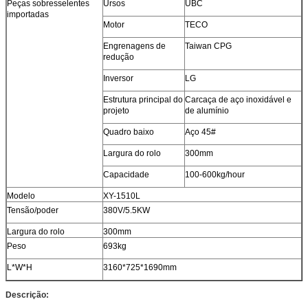
Peças sobresselentes
Ursos
UBC
importadas
Motor
TECO
Engrenagens de
Taiwan CPG
redução
Inversor
LG
Estrutura principal do
Carcaça de aço inoxidável e
projeto
de alumínio
Quadro baixo
Aço 45#
Largura do rolo
300mm
Capacidade
100-600kg/hour
Modelo
XY-1510L
Tensão/poder
380V/5.5KW
Largura do rolo
300mm
Peso
693kg
L*W*H
3160*725*1690mm
Descrição: