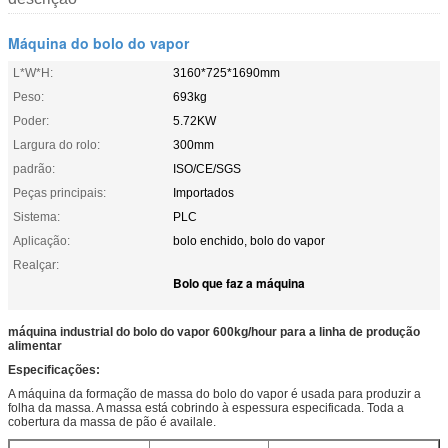
Máquina do bolo do vapor
L*W*H:
3160*725*1690mm
Peso:
693kg
Poder:
5.72KW
Largura do rolo:
300mm
padrão:
ISO/CE/SGS
Peças principais:
Importados
Sistema:
PLC
Aplicação:
bolo enchido, bolo do vapor
Realçar:
Bolo que faz a máquina
máquina industrial do bolo do vapor 600kg/hour para a linha de produção
alimentar
Especificações:
A máquina da formação de massa do bolo do vapor é usada para produzir a
folha da massa. A massa está cobrindo à espessura especificada. Toda a
cobertura da massa de pão é availale.