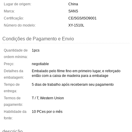
Lugar de origem:
China
Marca:
SANS
Certificação:
CE/SGS/ISO9001
Número do modelo:
XY-1510L
Condições de Pagamento e Envio
Quantidade de
1pcs
ordem mínima:
Preço:
negotiable
Detalhes da
Embalado pelo filme fino em primeiro lugar, e reforçado
então com a caixa de madeira para a embalage
embalagem:
Tempo de
5 dias de trabalho após receberam seu pagamento
entrega:
Termos de
T / T, Western Union
pagamento:
Habilidade da
10 PCes por o mês
fonte:
descrição