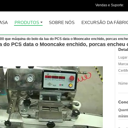
Vendas e Suporte:
ASA
PRODUTOS
SOBRE NÓS
EXCURSÃO DA FÁBRI
00 que máquina do bolo da lua do PCS data o Mooncake enchido, porcas ench
ua do PCS data o Mooncake enchido, porcas encheu
Deta
Lugar
Marca
Certif
Númer
Cond
Quant
mínim