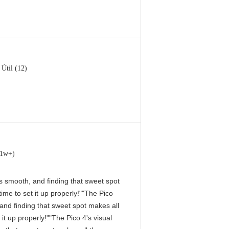
Útil (12)
(1w+)
 is smooth, and finding that sweet spot
me to set it up properly!""The Pico
, and finding that sweet spot makes all
it up properly!""The Pico 4's visual