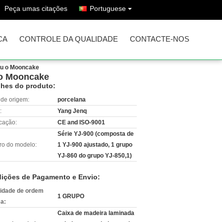
Peça umas citações
Portuguese
CA
CONTROLE DA QUALIDADE
CONTACTE-NOS
eu o Mooncake
 o Mooncake
lhes do produto:
 de origem:
porcelana
:
Yang Jenq
icação:
CE and ISO-9001
Série YJ-900 (composta de
o do modelo:
1 YJ-900 ajustado, 1 grupo
YJ-860 do grupo YJ-850,1)
ições de Pagamento e Envio:
idade de ordem
1 GRUPO
a:
Caixa de madeira laminada