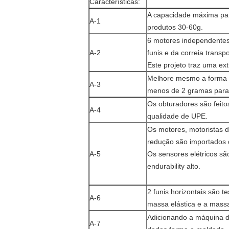
Características:
A capacidade máxima par
A-1
produtos 30-60g.
6 motores independentes
A-2
funis e da correia transp
Este projeto traz uma ex
Melhore mesmo a forma 
A-3
menos de 2 gramas para 
Os obturadores são feito
A-4
qualidade de UPE.
Os motores, motoristas 
redução são importados d
A-5
Os sensores elétricos sã
endurability alto.
2 funis horizontais são t
A-6
massa elástica e a massa
Adicionando a máquina d
A-7