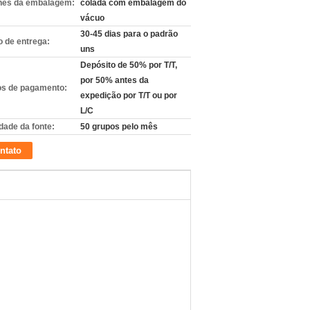
hes da embalagem:
colada com embalagem do
vácuo
30-45 dias para o padrão
 de entrega:
uns
Depósito de 50% por T/T,
por 50% antes da
s de pagamento:
expedição por T/T ou por
L/C
dade da fonte:
50 grupos pelo mês
ntato