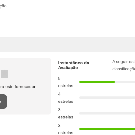
ção.
A seguir est
Instantâneo da
Avaliação
classificaçõ
5
estrelas
ra este fornecedor
4
estrelas
a
3
estrelas
2
estrelas