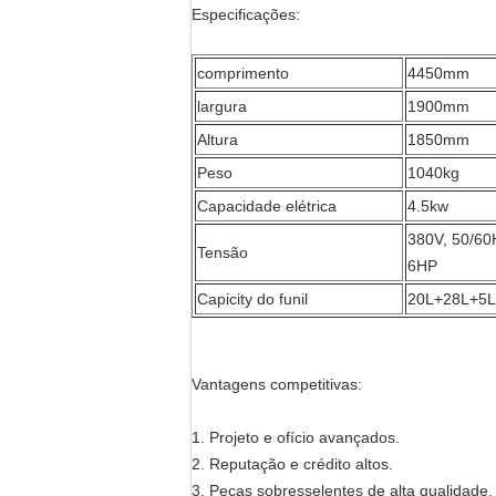
Especificações:
comprimento
4450mm
largura
1900mm
Altura
1850mm
Peso
1040kg
Capacidade elétrica
4.5kw
380V, 50/60H
Tensão
6HP
Capicity do funil
20L+28L+5L
Vantagens competitivas:
1. Projeto e ofício avançados.
2. Reputação e crédito altos.
3. Peças sobresselentes de alta qualidade.