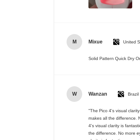
M
Mixue
United S
Solid Pattern Quick Dry
W
Wanzan
Brazil
"The Pico 4's visual clari
makes all the difference. 
4's visual clarity is fant
the difference. No more ey