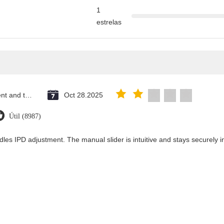
1
estrelas
Saint Vincent and the Grenadines
Oct 28.2025
Útil (8987)
dles IPD adjustment. The manual slider is intuitive and stays securely in