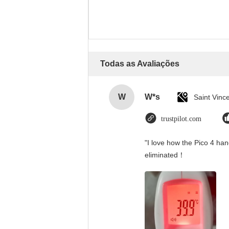
Todas as Avaliações
W
W*s
trustpilot.com
"I love how the Pico 4 han
eliminated！