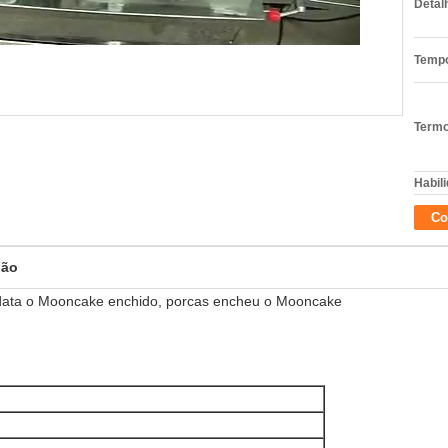
Detal
Tempo
Termo
Habili
Co
pão
data o Mooncake enchido, porcas encheu o Mooncake