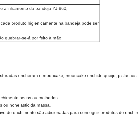
e alinhamento da bandeja YJ-860,
 cada produto higienicamente na bandeja pode ser
não quebrar-se-á por feito à mão
sturadas encheram o mooncake, mooncake enchido queijo, pistache
nchimento secos ou molhados.
os ou nonelastic da massa.
tivo do enchimento são adicionadas para conseguir produtos de enchi