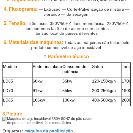
4. Fluxograma:
— Extrusão — Corte-Pulverização de mistura —
vibrando
— da secagem
5. Tensão:
Três fases: 380V/50HZ, fase monofásica: 220V/50HZ,
nós podemos fazê-lo de acordo com clientes
tensão local de países diferentes
6. Materiais das máquinas:
Todas as máquinas são feitas pelo
produto comestível de aço inoxidável.
Parâmetro técnico
7.
Modelo
Poder instalado
Consumo de
Saída
Tama
potência
LD65
60kw
36kw
120-150kg/h
1700
LD70
91kw
55kw
200-250kg/h
1900
LD85
166kw
100kw
400-500kg/h
2000
8.Picture
máquina da panificação
Etiquetas:
,