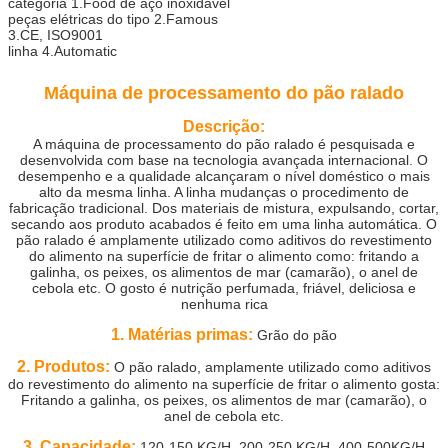
categoria 1.Food de aço inoxidável
peças elétricas do tipo 2.Famous
3.CE, ISO9001
linha 4.Automatic
Máquina de processamento do pão ralado
Descrição:
A máquina de processamento do pão ralado é pesquisada e
desenvolvida com base na tecnologia avançada internacional. O
desempenho e a qualidade alcançaram o nível doméstico o mais
alto da mesma linha. A linha mudanças o procedimento de
fabricação tradicional. Dos materiais de mistura, expulsando, cortar,
secando aos produto acabados é feito em uma linha automática. O
pão ralado é amplamente utilizado como aditivos do revestimento
do alimento na superfície de fritar o alimento como: fritando a
galinha, os peixes, os alimentos de mar (camarão), o anel de
cebola etc. O gosto é nutrição perfumada, friável, deliciosa e
nenhuma rica
1. Matérias primas:
Grão do pão
2. Produtos:
O pão ralado, amplamente utilizado como aditivos
do revestimento do alimento na superfície de fritar o alimento gosta:
Fritando a galinha, os peixes, os alimentos de mar (camarão), o
anel de cebola etc.
3. Capacidade:
120-150 KG/H, 200-250 KG/H, 400-500KG/H