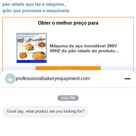
pão ralado que faz a máquina
,
grão que processa a maquinaria
Obter o melhor preço para
Máquina de aço inoxidável 380V
50HZ do pão ralado do produto
comestível, fase monofásica
Continue
professionalbakeryequipment.com
Linha de produção de pão
Mais
4:01 PM
Good day, what product are you looking for?
a de
Máquina de
Máquina de aço
Produto
linha de p
ução
cobertura para o
inoxidável 380V
comestível do
de p
trial
pão árabe,
50HZ do pão
monohidrato do
ento do
máquina da
ralado do produto
acetato do cálcio