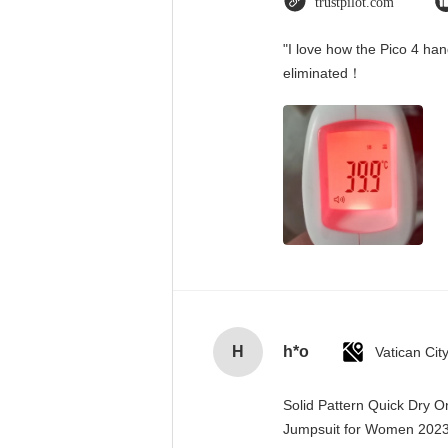
trustpilot.com
"I love how the Pico 4 han
eliminated！
H
h*o
Solid Pattern Quick Dry 
Jumpsuit for Women 20