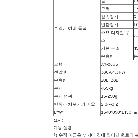
곰
U
모터
T
감속장치
대
변환장치
L
수입된 예비 품목
주요 디자인 구
스
조
기본 구조
4
수용량
분
모형
XY-880S
전압/힘
380V/4.3KW
수용량
20L, 28L
무게
465kg
무게 범위
15-250g
반죽과 채우기의 비율
2:8---8:2
L*W*H
1540*850*1490m
묘사:
기능 설명:
1) 수직 예금은 섞기에 곁에 일어난 원료의 