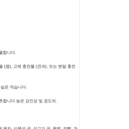
선물합니다.
잼), 고체 충전물 (견과), 또는 분말 충전
과실은 작습니다.
튼튼합니다 높은 강인성 및 경도의.
 완자, 식물성 공, 쇠고기 공, 월병, 건빵, 과