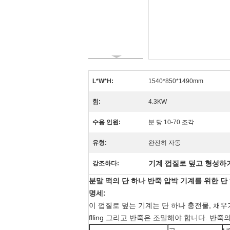
L*W*H:
1540*850*1490mm
힘:
4.3KW
수용 인원:
분 당 10-70 조각
유형:
완전히 자동
기계 껍질로 덮고 형성하
강조하다:
분말 떡의 단 하나 반죽 압박 기계를 위한 단
명세:
이 껍질로 덮는 기계는 단 하나 충전물, 채우
flling 그리고 반죽은 조밀해야 합니다. 반