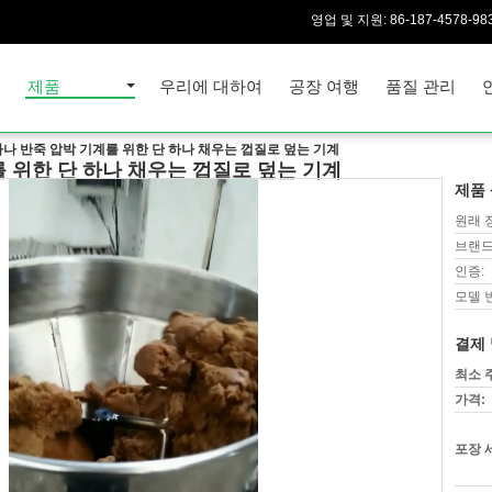
영업 및 지원:
86-187-4578-98
집
제품
우리에 대하여
공장 여행
품질 관리
하나 반죽 압박 기계를 위한 단 하나 채우는 껍질로 덮는 기계
를 위한 단 하나 채우는 껍질로 덮는 기계
제품 
원래 
브랜드
인증:
모델 
결제 
최소 
가격:
포장 