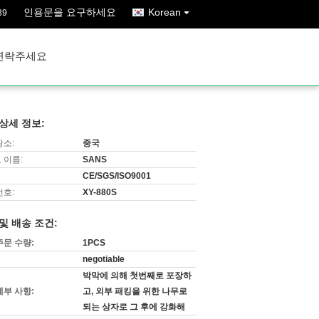
인용문을 요구하세요
Korean
39
연락주세요
상세 정보:
장소:
중국
 이름:
SANS
CE/SGS/ISO9001
번호:
XY-880S
및 배송 조건:
주문 수량:
1PCS
negotiable
박막에 의해 첫번째로 포장하
세부 사항:
고, 외부 패킹을 위한 나무로
되는 상자로 그 후에 강화해