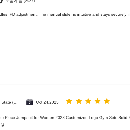
도움이 됨 (8987)
dles IPD adjustment. The manual slider is intuitive and stays securely in
Vatican City State (Holy See)
Oct 24.2025
One Piece Jumpsuit for Women 2023 Customized Logo Gym Sets Solid P
23@