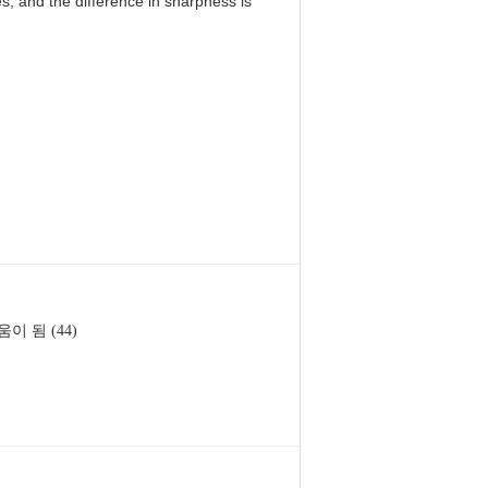
, and the difference in sharpness is
움이 됨 (44)