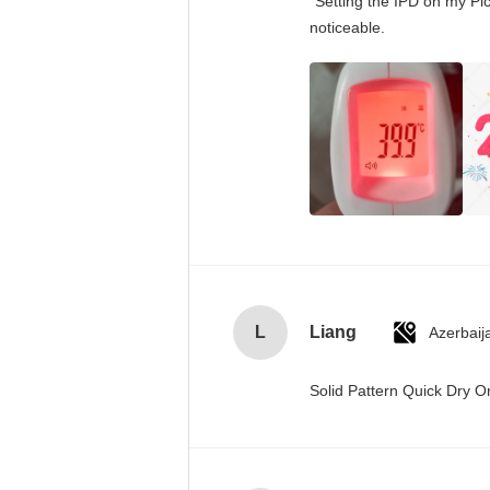
"Setting the IPD on my Pi
noticeable.
L
Liang
Azerbaij
Solid Pattern Quick Dry