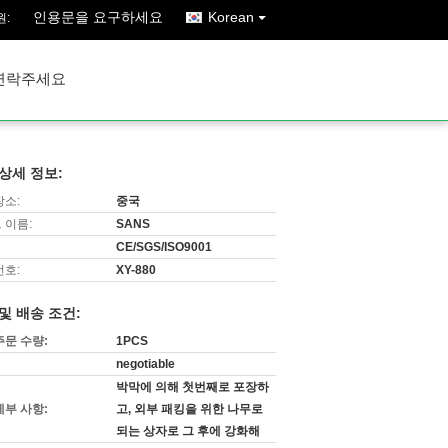
인용문을 요구하세요
Korean
원:
연락주세요
상세 정보:
장소:
중국
 이름:
SANS
CE/SGS/ISO9001
번호:
XY-880
및 배송 조건:
주문 수량:
1PCS
negotiable
박막에 의해 첫번째로 포장하
세부 사항:
고, 외부 패킹을 위한 나무로
되는 상자로 그 후에 강화해