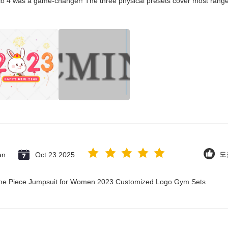
co 4 was a game-changer! The three physical presets cover most ranges
an
Oct 23.2025
도
 One Piece Jumpsuit for Women 2023 Customized Logo Gym Sets