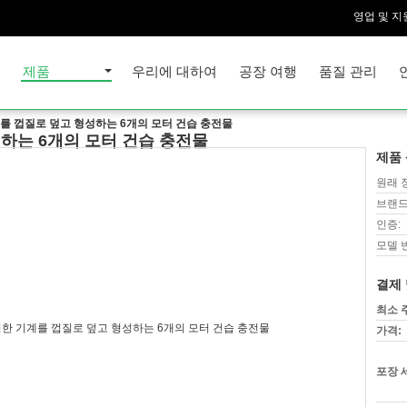
영업 및 지
집
제품
우리에 대하여
공장 여행
품질 관리
를 껍질로 덮고 형성하는 6개의 모터 건습 충전물
하는 6개의 모터 건습 충전물
제품 
원래 
브랜드
인증:
모델 
결제 
최소 
가격:
포장 