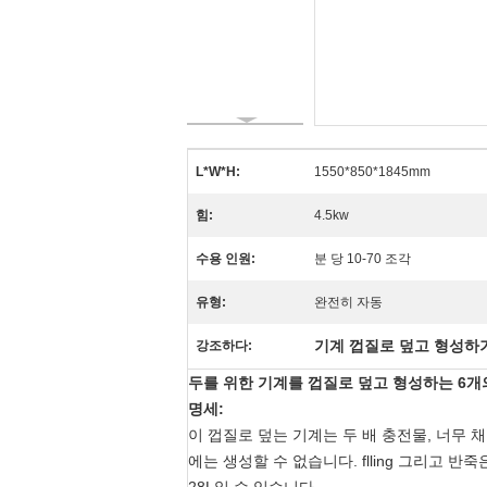
L*W*H:
1550*850*1845mm
힘:
4.5kw
수용 인원:
분 당 10-70 조각
유형:
완전히 자동
기계 껍질로 덮고 형성하
강조하다:
두를 위한 기계를 껍질로 덮고 형성하는 6개
명세:
이 껍질로 덮는 기계는 두 배 충전물, 너무 
에는 생성할 수 없습니다. flling 그리고 