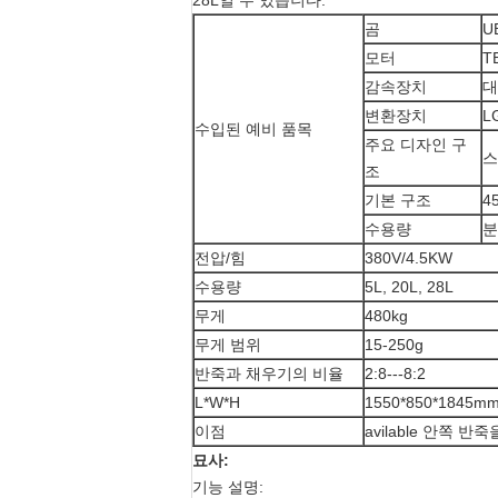
28L일 수 있습니다.
곰
U
모터
T
감속장치
대
변환장치
L
수입된 예비 품목
주요 디자인 구
스
조
기본 구조
4
수용량
분
전압/힘
380V/4.5KW
수용량
5L, 20L, 28L
무게
480kg
무게 범위
15-250g
반죽과 채우기의 비율
2:8---8:2
L*W*H
1550*850*1845m
이점
avilable 안쪽 
묘사:
기능 설명: