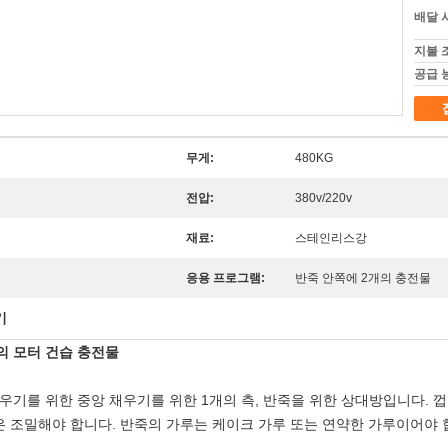
배달 
지불 
공급 
무게:
480KG
전압:
380v/220v
재료:
스테인리스강
응용 프로그램:
반죽 안쪽에 2개의 충전물
기
의 모터 건습 충전물
채우기를 위한 중앙 채우기를 위한 1개의 측, 반죽을 위한 상대방입니다. 
반죽은 조밀해야 합니다. 반죽의 가루는 케이크 가루 또는 연약한 가루이어야 합니