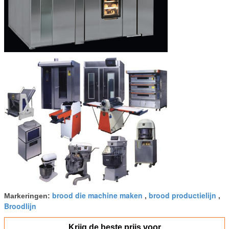
brood die machine maken
brood productielijn
Markeringen:
,
,
Broodlijn
Krijg de beste prijs voor