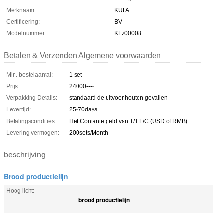
Merknaam:
KUFA
Certificering:
BV
Modelnummer:
KFz00008
Betalen & Verzenden Algemene voorwaarden
Min. bestelaantal:
1 set
Prijs:
24000----
Verpakking Details:
standaard de uitvoer houten gevallen
Levertijd:
25-70days
Betalingscondities:
Het Contante geld van T/T L/C (USD of RMB)
Levering vermogen:
200sets/Month
beschrijving
Brood productielijn
Hoog licht:
brood productielijn