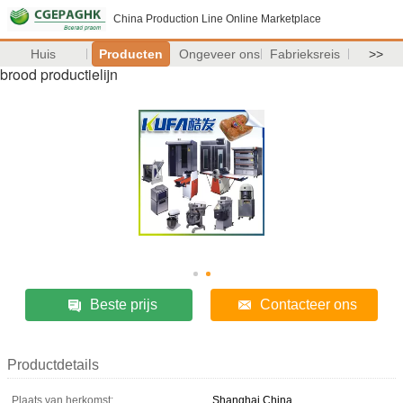
China Production Line Online Marketplace
Huis
Producten
Ongeveer ons
Fabrieksreis
>>
brood productielijn
Beste prijs
Contacteer ons
Productdetails
Plaats van herkomst:
Shanghai China