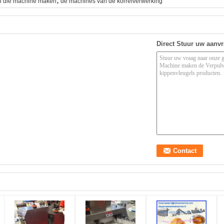
,
l die machine maken
de machines van de korrelverwerking
Direct Stuur uw aanv