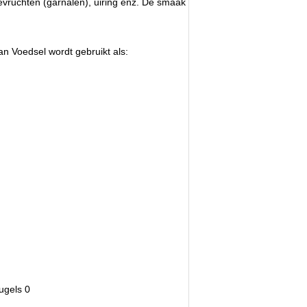
evruchten (garnalen), uiring enz. De smaak
n Voedsel wordt gebruikt als: