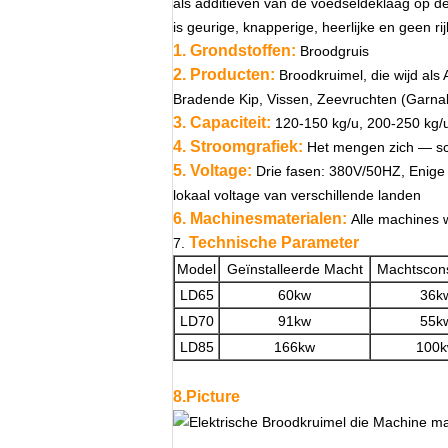
als additieven van de voedseldeklaag op de
is geurige, knapperige, heerlijke en geen ri
1. Grondstoffen:
Broodgruis
2. Producten:
Broodkruimel, die wijd als
Bradende Kip, Vissen, Zeevruchten (Garnale
3. Capaciteit:
120-150 kg/u, 200-250 kg/
4. Stroomgrafiek:
Het mengen zich — sche
5. Voltage:
Drie fasen: 380V/50HZ, Enige 
lokaal voltage van verschillende landen
6. Machinesmaterialen:
Alle machines 
Technische Parameter
7.
Model
Geïnstalleerde Macht
Machtscon
LD65
60kw
36k
LD70
91kw
55k
LD85
166kw
100
8.Picture