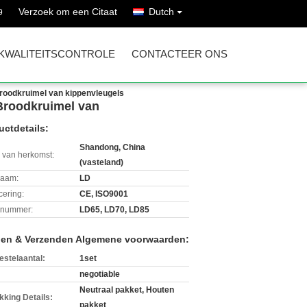
Verzoek om een Citaat
Dutch
9
KWALITEITSCONTROLE
CONTACTEER ONS
roodkruimel van kippenvleugels
Broodkruimel van
uctdetails:
Shandong, China
 van herkomst:
(vasteland)
aam:
LD
icering:
CE, ISO9001
lnummer:
LD65, LD70, LD85
len & Verzenden Algemene voorwaarden:
estelaantal:
1set
negotiable
Neutraal pakket, Houten
kking Details:
pakket