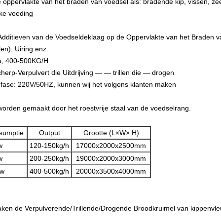
 oppervlakte van het braden van voedsel als: bradende kip, vissen, ze
jke voeding
 Additieven van de Voedseldeklaag op de Oppervlakte van het Braden va
n), Uiring enz.
u, 400-500KG/H
rp-Verpulvert die Uitdrijving — — trillen die
— drogen
fase: 220V/50HZ, kunnen wij het volgens klanten maken
worden gemaakt door het roestvrije staal van de voedselrang.
sumptie
Output
Grootte (L×W× H)
w
120-150kg/h
17000x2000x2500mm
w
200-250kg/h
19000x2000x3000mm
kw
400-500kg/h
20000x3500x4000mm