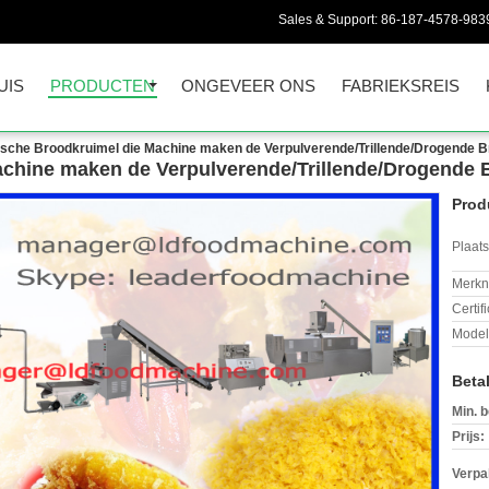
Sales & Support:
86-187-4578-983
UIS
PRODUCTEN
ONGEVEER ONS
FABRIEKSREIS
ische Broodkruimel die Machine maken de Verpulverende/Trillende/Drogende B
achine maken de Verpulverende/Trillende/Drogende 
Prod
Plaats
Merkn
Certif
Mode
Beta
Min. b
Prijs:
Verpa