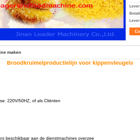
Levert
Betal
Lever
Co
ine maken
Broodkruimelproductielijn voor kippenvleugels
se: 220V/50HZ, of als Cliënten
m
urs beschikbaar aan de dienstmachines overzee