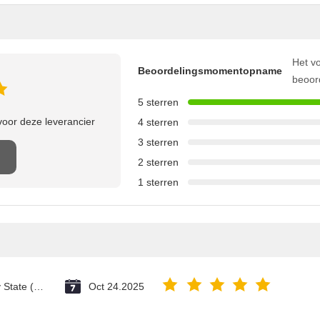
Het vo
Beoordelingsmomentopname
beoor
5 sterren
oor deze leverancier
4 sterren
3 sterren
2 sterren
1 sterren
Vatican City State (Holy See)
Oct 24.2025