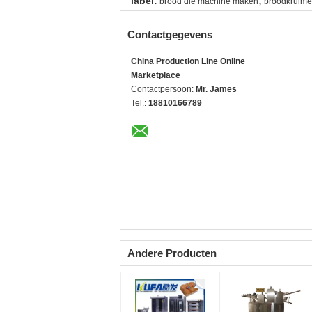
,
label:
brood die machine maken
broodkruime
Contactgegevens
China Production Line Online
Marketplace
Contactpersoon:
Mr. James
Tel.:
18810166789
Andere Producten