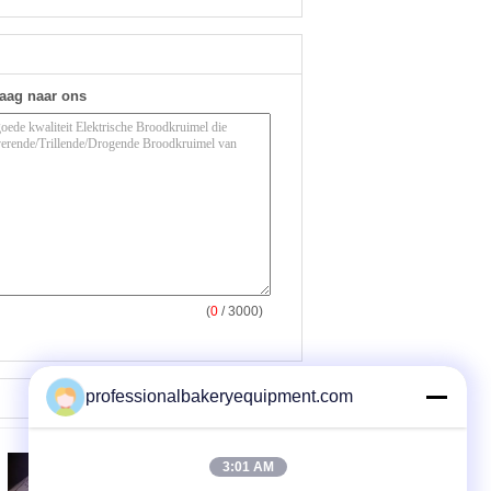
raag naar ons
(
0
/ 3000)
professionalbakeryequipment.com
3:01 AM