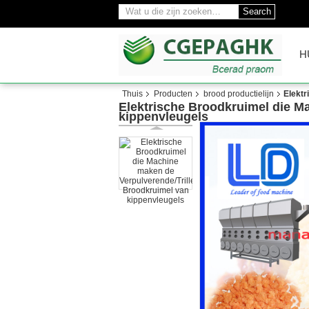
Search
H
Thuis
Producten
brood productielijn
Elektr
Elektrische Broodkruimel die M
kippenvleugels