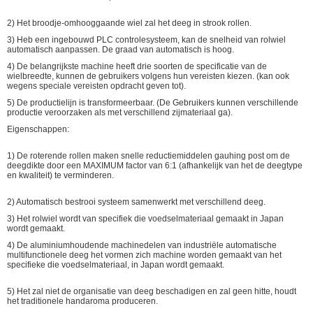
2) Het broodje-omhooggaande wiel zal het deeg in strook rollen.
3) Heb een ingebouwd PLC controlesysteem, kan de snelheid van rolwiel
automatisch aanpassen. De graad van automatisch is hoog.
4) De belangrijkste machine heeft drie soorten de specificatie van de
wielbreedte, kunnen de gebruikers volgens hun vereisten kiezen. (kan ook
wegens speciale vereisten opdracht geven tot).
5) De productielijn is transformeerbaar. (De Gebruikers kunnen verschillende
productie veroorzaken als met verschillend zijmateriaal ga).
Eigenschappen:
1) De roterende rollen maken snelle reductiemiddelen gauhing post om de
deegdikte door een MAXIMUM factor van 6:1 (afhankelijk van het de deegtype
en kwaliteit) te verminderen.
2) Automatisch bestrooi systeem samenwerkt met verschillend deeg.
3) Het rolwiel wordt van specifiek die voedselmateriaal gemaakt in Japan
wordt gemaakt.
4) De aluminiumhoudende machinedelen van industriële automatische
multifunctionele deeg het vormen zich machine worden gemaakt van het
specifieke die voedselmateriaal, in Japan wordt gemaakt.
5) Het zal niet de organisatie van deeg beschadigen en zal geen hitte, houdt
het traditionele handaroma produceren.