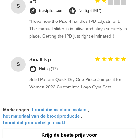
S*t
S
trustpilot.com
Nuttig (8987)
"I love how the Pico 4 handles IPD adjustment.
The manual slider is intuitive and stays securely in
place. Getting the IPD just right eliminated！
Small tvp tsp functional soy protein concentrate food processing equipment
S
Nuttig (12)
Solid Pattern Quick Dry One Piece Jumpsuit for
Women 2023 Customized Logo Gym Sets
brood die machine maken
Markeringen:
,
het materiaal van de broodproductie
,
brood dat productielijn maakt
Krijg de beste prijs voor