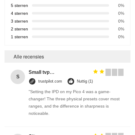
5 sterren
0%
4 sterren
0%
3 sterren
0%
2 sterren
0%
1 sterren
0%
Alle recensies
Small tvp tsp functional soy protein concentrate food processing equipment
S
trustpilot.com
Nuttig (1)
"Setting the IPD on my Pico 4 was a game-
changer! The three physical presets cover most
ranges, and the difference in sharpness is
noticeable.