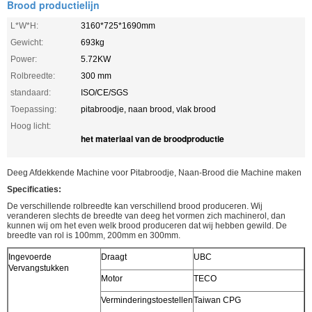
Brood productielijn
L*W*H:
3160*725*1690mm
Gewicht:
693kg
Power:
5.72KW
Rolbreedte:
300 mm
standaard:
ISO/CE/SGS
Toepassing:
pitabroodje, naan brood, vlak brood
Hoog licht:
het materiaal van de broodproductie
Deeg Afdekkende Machine voor Pitabroodje, Naan-Brood die Machine maken
Specificaties:
De verschillende rolbreedte kan verschillend brood produceren. Wij
veranderen slechts de breedte van deeg het vormen zich machinerol, dan
kunnen wij om het even welk brood produceren dat wij hebben gewild. De
breedte van rol is 100mm, 200mm en 300mm.
Ingevoerde
Draagt
UBC
Vervangstukken
Motor
TECO
Verminderingstoestellen
Taiwan CPG