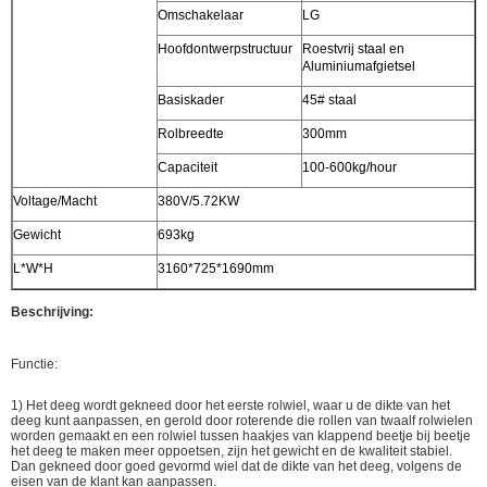
Omschakelaar
LG
Hoofdontwerpstructuur
Roestvrij staal en
Aluminiumafgietsel
Basiskader
45# staal
Rolbreedte
300mm
Capaciteit
100-600kg/hour
Voltage/Macht
380V/5.72KW
Gewicht
693kg
L*W*H
3160*725*1690mm
Beschrijving:
Functie:
1) Het deeg wordt gekneed door het eerste rolwiel, waar u de dikte van het
deeg kunt aanpassen, en gerold door roterende die rollen van twaalf rolwielen
worden gemaakt en een rolwiel tussen haakjes van klappend beetje bij beetje
het deeg te maken meer oppoetsen, zijn het gewicht en de kwaliteit stabiel.
Dan gekneed door goed gevormd wiel dat de dikte van het deeg, volgens de
eisen van de klant kan aanpassen.