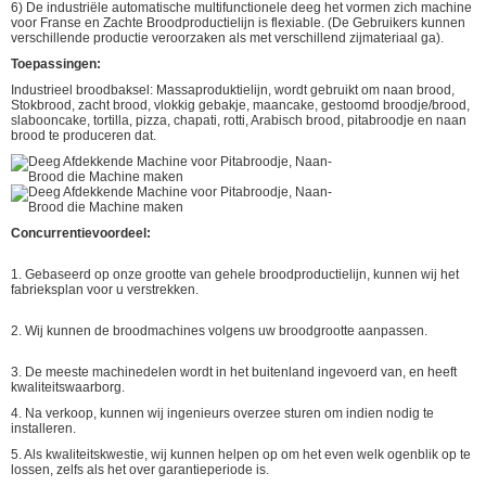
6) De industriële automatische multifunctionele deeg het vormen zich machine
voor Franse en Zachte Broodproductielijn is flexiable. (De Gebruikers kunnen
verschillende productie veroorzaken als met verschillend zijmateriaal ga).
Toepassingen:
Industrieel broodbaksel: Massaproduktielijn, wordt gebruikt om naan brood,
Stokbrood, zacht brood, vlokkig gebakje, maancake, gestoomd broodje/brood,
slabooncake, tortilla, pizza, chapati, rotti, Arabisch brood, pitabroodje en naan
brood te produceren dat.
Concurrentievoordeel:
1. Gebaseerd op onze grootte van gehele broodproductielijn, kunnen wij het
fabrieksplan voor u verstrekken.
2. Wij kunnen de broodmachines volgens uw broodgrootte aanpassen.
3. De meeste machinedelen wordt in het buitenland ingevoerd van, en heeft
kwaliteitswaarborg.
4. Na verkoop, kunnen wij ingenieurs overzee sturen om indien nodig te
installeren.
5. Als kwaliteitskwestie, wij kunnen helpen op om het even welk ogenblik op te
lossen, zelfs als het over garantieperiode is.