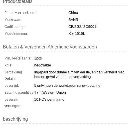
Productdetails
Plaats van herkomst:
China
Merknaam:
SANS
Certificering:
CE/SGS/ISO9001
Modelnummer:
X-y-1510L
Betalen & Verzenden Algemene voorwaarden
Min. bestelaantal:
1pcs
Prijs:
negotiable
Verpakking
Ingepakt door dunne film ten eerste, en dan versterkt met
houten geval voor buitenverpakking
Details:
Levertijd:
5 ontvingen de werkdagen na uw betaling
Betalingscondities:
T / T, Western Union
Levering
10 PC's per maand
vermogen:
beschrijving