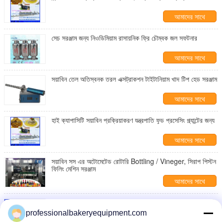
আমাদের সাথে
যোগাযোগ করুন
সেচ সরঞ্জাম জন্য নিওডিমিয়াম রাসায়নিক ফ্রি চৌম্বক জল সফটনার
আমাদের সাথে
যোগাযোগ করুন
সয়াবিন তেল অতিস্বনক তরল এক্সট্রাকশন টাইটানিয়াম খাদ টিপ হেড সরঞ্জাম
আমাদের সাথে
যোগাযোগ করুন
হাই ক্যাপাসিটি সয়াবিন প্রক্রিয়াকরণ যন্ত্রপাতি ফুড প্রসেসিং প্ল্যান্টের জন্য
আমাদের সাথে
যোগাযোগ করুন
সয়াবিন সস এর অটোমেটেড রোটারি Bottling / Vineger, সিরাপ পিস্টন
ফিলিং মেশিন সরঞ্জাম
আমাদের সাথে
যোগাযোগ করুন
Textured Soya, প্রোটিন Soya, Nugget ফুড প্রসেসিং মেশিন
extruding
professionalbakeryequipment.com