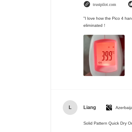
trustpilot.com
"I love how the Pico 4 han
eliminated！
L
Liang
Azerbaij
Solid Pattern Quick Dry