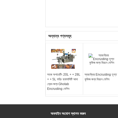
অন্যান্য পণ্যসমূহ
সহজ অপারেটিং 20L + + 28L
স্বয়ংক্রিয় Encrusting তৃপ্ত
+ + 5L ফড়িং ক্যাপাসিটি আদা
কুকিজ জন্য বিরচন মেশিন
ব্রেড জন্য Ghotab
Encrusting মেশিন
অনলাইন সংযোগ স্থাপন করুন