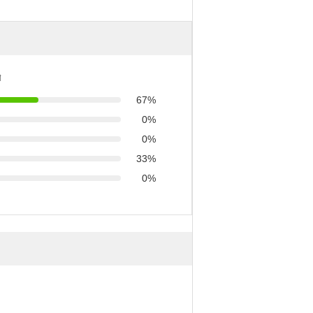
ণ
67%
0%
0%
33%
0%