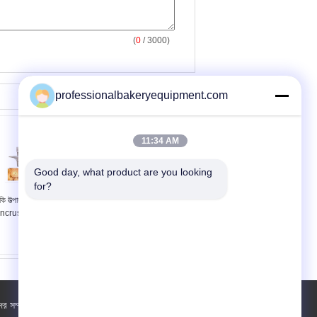
(
0
/ 3000)
professionalbakeryequipment.com
11:34 AM
Good day, what product are you looking 
for?
কি উত্পাদনের লাইন
মালকড়ি Mochi, পাই ব্রেড
ncrusting মেশিন
উত্পাদনের লাইন জন্য বিরচন মেশিন,
প্যাস্ট্রি মেশিন
র সম্পর্কে
কারখানা ভ্রমণ
পরিচিতি
সাইট ম্যাপ