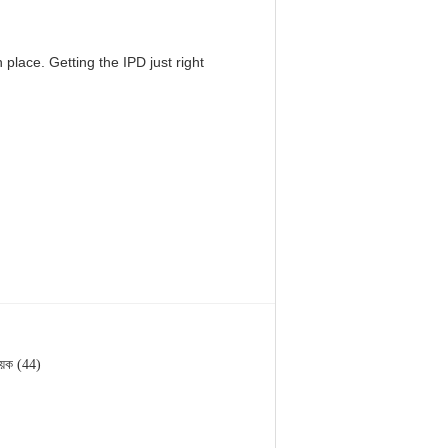
 place. Getting the IPD just right
য়ক (44)