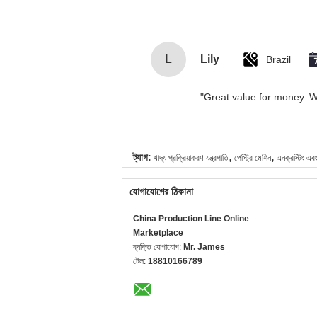
L
Lily
Brazil
"Great value for money. Wo
,
,
ট্যাগ:
খাদ্য প্রক্রিয়াকরণ যন্ত্রপাতি
পেস্ট্রি মেশিন
এনক্রস্টিং এবং
যোগাযোগের ঠিকানা
China Production Line Online
Marketplace
ব্যক্তি যোগাযোগ:
Mr. James
টেল:
18810166789