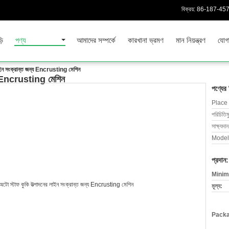
বিক্রয়:
86-187-45
়ি
পণ্য
আমাদের সম্পর্কে
কারখানা ভ্রমণ
মান নিয়ন্ত্রণ
যোগ
লাইন সংক্রান্ত জন্য Encrusting মেশিন
ন্য Encrusting মেশিন
পণ্যের
Place 
পরিচিতিম
সাক্ষ্যদান
Model
প্রদান:
Minim
মূল্য:
Packa