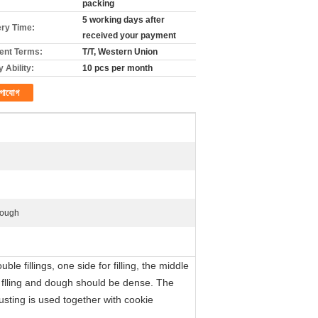
packing
5 working days after
ery Time:
received your payment
nt Terms:
T/T, Western Union
 Ability:
10 pcs per month
গাযোগ
 dough
e fillings, one side for filling, the middle
e flling and dough should be dense. The
usting is used together with cookie