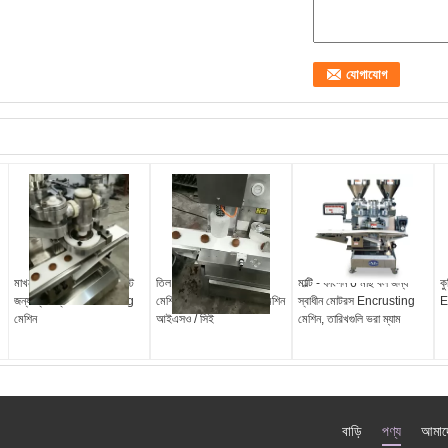
মাখন Mochi, / লাল শিম পেস্ট
তিল Mochi, জন্য প্যাস্ট্রি
মাল্টি - ফাংশন 6 মাছ বল জন্য
কু
জন্য স্বয়ংক্রিয় Encrusting
মেশিন, চাঁদ পিষ্টক মুদ্রাঙ্কন মেশিন
স্বাধীন মোটরস Encrusting
E
মেশিন
আইএসও / সিই
মেশিন, তারিখগুলি ভরা ম্যাম
বাড়ি
পণ্য
আমাদে