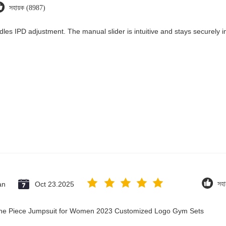
সহায়ক (8987)
dles IPD adjustment. The manual slider is intuitive and stays securely in
an
Oct 23.2025
সহা
 One Piece Jumpsuit for Women 2023 Customized Logo Gym Sets