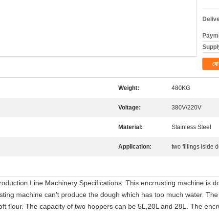
Deliv
Payme
Supply
যো
Weight:
480KG
Voltage:
380V/220V
Material:
Stainless Steel
Application:
two fillings iside
duction Line Machinery Specifications: This encrrusting machine is doubl
ncrusting machine can't produce the dough which has too much water. Th
soft flour. The capacity of two hoppers can be 5L,20L and 28L. The encr