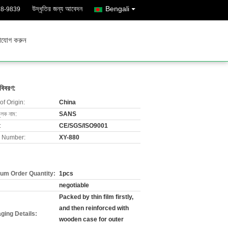
উদ্ধৃতির জন্য আবেদন
Bengali
78-9839
াযোগ করুন
 বিবরণ:
of Origin:
China
ুলক নাম:
SANS
:
CE/SGS/ISO9001
 Number:
XY-880
um Order Quantity:
1pcs
negotiable
Packed by thin film firstly,
and then reinforced with
ging Details:
wooden case for outer