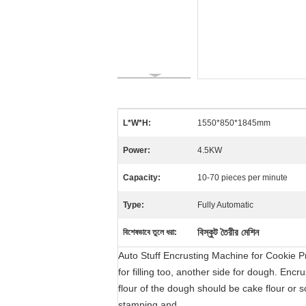
L*W*H:
1550*850*1845mm
Power:
4.5KW
Capacity:
10-70 pieces per minute
Type:
Fully Automatic
বিস্কুট তৈরীর মেশিন
বিশেষভাবে তুলে ধরা:
Auto Stuff Encrusting Machine for Cookie Pro
for filling too, another side for dough. E
flour of the dough should be cake flour or 
stamping and