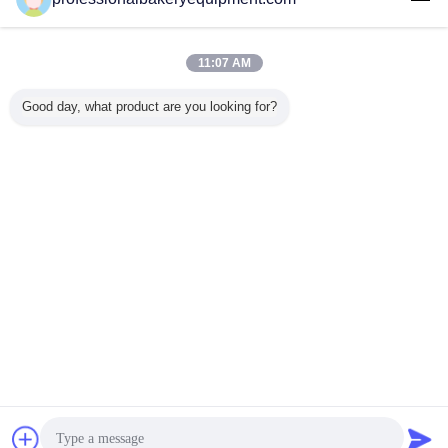
ติดต่อเรา
22Kw 380V 50HZ อุปกรณ์การแปรรูปถั่วเหลืองถั่วเหลือง
สำหรับอาหาร / ถั่วลิสงอาหารการประมวลผล
11:07 AM
ติดต่อเรา
Good day, what product are you looking for?
1 / 4
เปลี่ยนภาษา
Thai
บ้าน
|
เกี่ยวกับเรา
|
ติดต่อเรา
|
แผนผังเว็บไซต์
|
นโยบายความเป็นส่วนตัว
สก์ท็อปดู
Copyright © 2015 - 2026 China Production Line Online Marketplace.
All rights reserved. Developed by
ECER
การพูดคุย
ขออ้าง