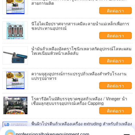
สายการผลิต
ติดต่อเรา
นีโอไดเมียปราศจากสารเคมีละลายน้ำแม่เหล็กเพื่อการ
ชลประทานอุปกรณ์
ติดต่อเรา
น้ำมันถั่วเหลืองอัลตราโซนิกเหลวสกัดอุปกรณ์โลหะผสม
ไทเทเนียมหัวหน้าเคล็ดลับ
ติดต่อเรา
ความจุสูงอุปกรณ์การแปรรูปถั่วเหลืองสำหรับโรงงาน
แปรรูปอาหาร
ติดต่อเรา
โรตารีอัตโนมัติบรรจุขวดซอสถั่วเหลือง / Vineger น้ำ
เชื่อมลูกสูบบรรจุอุปกรณ์เครื่อง Capping
ติดต่อเรา
พื้นผิวโปรตีนถั่วเหลืองเครื่อง extruding สำหรับถั่วเหลือง
Nugget แปรรูปอาหาร
professionalbakeryequipment.com