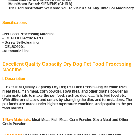
Main Motor Brand: SIEMENS (CHINA)
Trial Demonstration: Welcome You To Visit Us At Any Time For Machiner
Specifications
-Pet Food Processing Machine
- LG, FUJI Electric Parts,
- Screw Self-cleaning
- CE,ISO9001
-Automatic Line
Excellent Quality Capacity Dry Dog Pet Food Processing
Machine
I. Description
Excellent Quality Capacity Dry Dog Pet Food Processing Machine uses
meat meal, fish meal, corn powder, soya meal and other grains powder as
main materials to make the pet food, such as dog, cat, fish, bird food etc.
With different shapes and tastes by changing the dies and formulations. The
pet foods are made under high temperature condition, and popular to the pet
food market.
1.Raw Materials:
Meat Meal, Fish Meal, Corn Powder, Soya Meal and Other
Grain Powder