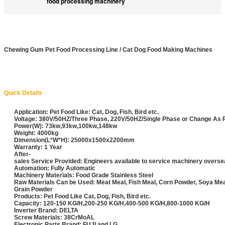
food processing machinery
Chewing Gum Pet Food Processing Line / Cat Dog Food Making Machines
Quick Details
Application: Pet Food Like: Cat, Dog, Fish, Bird etc.
Voltage: 380V/50HZ/Three Phase, 220V/50HZ/Single Phase or Change As
Power(W): 73kw,93kw,100kw,148kw
Weight: 4000kg
Dimension(L*W*H): 25000x1500x2200mm
Warranty: 1 Year
After-
sales Service Provided: Engineers available to service machinery overs
Automation: Fully Automatic
Machinery Materials: Food Grade Stainless Steel
Raw Materials Can be Used: Meat Meal, Fish Meal, Corn Powder, Soya Me
Grain Powder
Products: Pet Food Like Cat, Dog, Fish, Bird etc.
Capacity: 120-150 KG/H,200-250 KG/H,400-500 KG/H,800-1000 KG/H
Inverter Brand: DELTA
Screw Materials: 38CrMoAL
Electronic Parts Brand: FUJI and LG