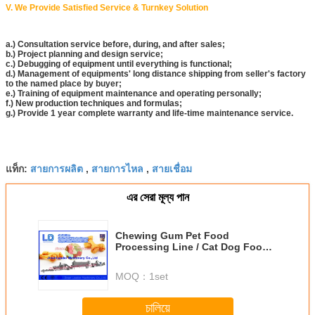
V. We Provide Satisfied Service & Turnkey Solution
a.) Consultation service before, during, and after sales;
b.) Project planning and design service;
c.) Debugging of equipment until everything is functional;
d.) Management of equipments' long distance shipping from seller's factory
to the named place by buyer;
e.) Training of equipment maintenance and operating personally;
f.) New production techniques and formulas;
g.) Provide 1 year complete warranty and life-time maintenance service.
สายการผลิต
สายการไหล
สายเชื่อม
แท็ก:
,
,
এর সেরা মূল্য পান
Chewing Gum Pet Food
Processing Line / Cat Dog Food
Making Machines
MOQ：
1set
চালিয়ে