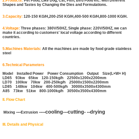
2.Products:
Pet Food, Like Dog, Cat, Fish, Bird Food etc. with Different
Shapes and Tastes by Changing the Dies and Formulations.
3.Capacity:
120-150 KG/H,200-250 KG/H,400-500 KG/H,800-1000 KG/H.
4.Voltage:
Three phases: 380V/50HZ, Single phase: 220V/50HZ, we can
make it according to customers' local voltage according to different
countries.
5.Machines Materials:
All the machines are made by food grade stainless
steel
6.Technical Parameters
Model Installed Power Power Consumption Output Size(L×W× H)
LD65 93kw 65kw 120-150kg/h 22500x1200x2200mm
LD70 100kw 70kw 200-250kg/h 25000x1500x2200mm
LD85 148kw 104kw 400-500kg/h 30000x3500x4300mm
A85 73kw 51kw 800-1000kg/h 30500x3500x4300mm
II. Flow Chart
---
----cooling---cutting- --drying
Mixing
Extrusion
III. Details and Physical