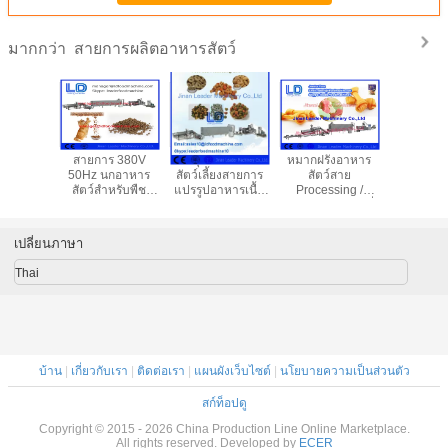
สายการผลิตอาหารสัตว์
มากกว่า
ียมฟอยล์
สายการ 380V
นกสุนัขแมวปลา
หมากฝรั่งอาหาร
หลายเครื่
มผืนผ้าถาด
50Hz นกอาหาร
สัตว์เลี้ยงสายการ
สัตว์สาย
ขนมชั
ีสำหรับ
สัตว์สำหรับพืช
แปรรูปอาหารเนื้อ
Processing /
 อลูมิเนียม
อาหารสัตว์
สัตว์อาหาร /
อาหารแมวสุนัขที่
าหาร
อาหารถั่วเหลือง
ทำให้เครื่องจักร
เปลี่ยนภาษา
Thai
บ้าน
|
เกี่ยวกับเรา
|
ติดต่อเรา
|
แผนผังเว็บไซต์
|
นโยบายความเป็นส่วนตัว
สก์ท็อปดู
Copyright © 2015 - 2026 China Production Line Online Marketplace.
All rights reserved. Developed by
ECER