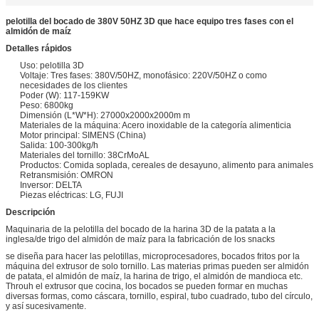
pelotilla del bocado de 380V 50HZ 3D que hace equipo tres fases con el
almidón de maíz
Detalles rápidos
Uso: pelotilla 3D
Voltaje: Tres fases: 380V/50HZ, monofásico: 220V/50HZ o como
necesidades de los clientes
Poder (W): 117-159KW
Peso: 6800kg
Dimensión (L*W*H): 27000x2000x2000m m
Materiales de la máquina: Acero inoxidable de la categoría alimenticia
Motor principal: SIMENS (China)
Salida: 100-300kg/h
Materiales del tornillo: 38CrMoAL
Productos: Comida soplada, cereales de desayuno, alimento para animales
Retransmisión: OMRON
Inversor: DELTA
Piezas eléctricas: LG, FUJI
Descripción
Maquinaria de la pelotilla del bocado de la harina 3D de la patata a la
inglesa/de trigo del almidón de maíz para la fabricación de los snacks
se diseña para hacer las pelotillas, microprocesadores, bocados fritos por la
máquina del extrusor de solo tornillo. Las materias primas pueden ser almidón
de patata, el almidón de maíz, la harina de trigo, el almidón de mandioca etc.
Throuh el extrusor que cocina, los bocados se pueden formar en muchas
diversas formas, como cáscara, tornillo, espiral, tubo cuadrado, tubo del círculo,
y así sucesivamente.