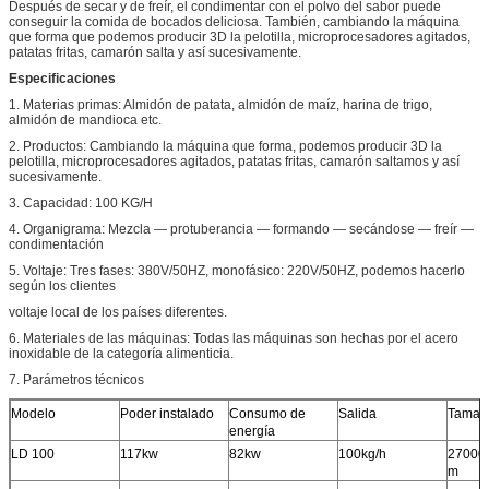
Después de secar y de freír, el condimentar con el polvo del sabor puede
conseguir la comida de bocados deliciosa. También, cambiando la máquina
que forma que podemos producir 3D la pelotilla, microprocesadores agitados,
patatas fritas, camarón salta y así sucesivamente.
Especificaciones
1. Materias primas: Almidón de patata, almidón de maíz, harina de trigo,
almidón de mandioca etc.
2. Productos: Cambiando la máquina que forma, podemos producir 3D la
pelotilla, microprocesadores agitados, patatas fritas, camarón saltamos y así
sucesivamente.
3. Capacidad: 100 KG/H
4. Organigrama: Mezcla — protuberancia — formando — secándose — freír —
condimentación
5. Voltaje: Tres fases: 380V/50HZ, monofásico: 220V/50HZ, podemos hacerlo
según los clientes
voltaje local de los países diferentes.
6. Materiales de las máquinas: Todas las máquinas son hechas por el acero
inoxidable de la categoría alimenticia.
7. Parámetros técnicos
Modelo
Poder instalado
Consumo de
Salida
Tamaño
energía
LD 100
117kw
82kw
100kg/h
27000
m