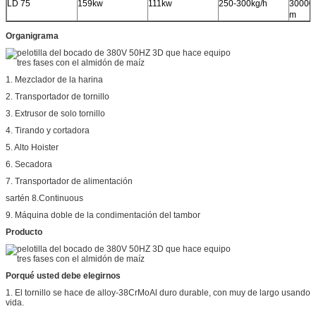
LD 75
159kw
111kw
250-300kg/h
30000
m
Organigrama
1. Mezclador de la harina
2. Transportador de tornillo
3. Extrusor de solo tornillo
4. Tirando y cortadora
5. Alto Hoister
6. Secadora
7. Transportador de alimentación
sartén 8.Continuous
9. Máquina doble de la condimentación del tambor
Producto
Porqué usted debe elegirnos
1. El tornillo se hace de alloy-38CrMoAl duro durable, con muy de largo usando
vida.