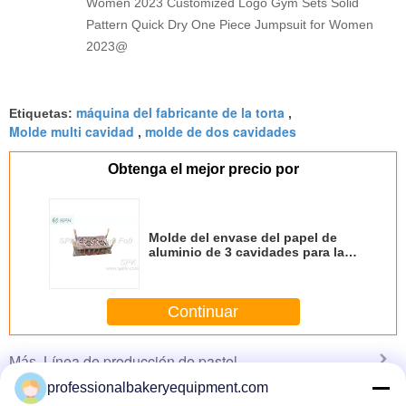
Women 2023 Customized Logo Gym Sets Solid
Pattern Quick Dry One Piece Jumpsuit for Women
2023@
máquina del fabricante de la torta
Etiquetas:
,
Molde multi cavidad
molde de dos cavidades
,
Obtenga el mejor precio por
Molde del envase del papel de
aluminio de 3 cavidades para la
caja/el huevo - taza agria de la
hornada de la torta
Continuar
Línea de producción de pastel
Más
professionalbakeryequipment.com