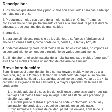
Descripción:
1. los moldes que diseñamos y producimos son adecuados para casi cada tipo
de máquina o prensa.
2. Producimos molde con acero de la mejor calidad en China. Y algunas
zonas del molde principal tratamiento cabeza alta temperatura para la dureza
adecuada, que sean moldes de gran calidad
y larga vida.
3. para cumplir diverso requisito de los clientes, diseñamos y fabricamos el
molde en varias llantas, como borde de G, borde L, H llanta y IVC, etc..
4. podemos diseñar y producir el molde de múltiples cavidades, no importa es
un compartimiento contenedor o recipiente de varios compartimento.
5. a fin de ahorrar el coste material de la hoja, ha innovado moldes "cero-web".
este tipo de moldes reduce un montón de chatarra de aluminio.
Breve introducción:
Suministramos el papel de aluminio normal envase molde y molde de alta
precisión, según la forma y el tamaño del contenedor de papel aluminio que
desea producir, cantidad de las cavidades del molde puede variar de 1 a 4, la
cantidad más grande de las cavidades, la mayor capacidad de la línea de
producción
1. el molde adopta el dispositivo del resillience aeroelasticidad y nuestras
ventajas del molde tienen repisa larga, calidad estable, alta precisión y
diseño razonable.
2. el molde puede realizar el proceso de corte, conformado, enchufar y
laminación de productos de papel de aluminio en un solo paso.
3. Cunsummate el sistema de calidad, pared lisa envase, envase de la