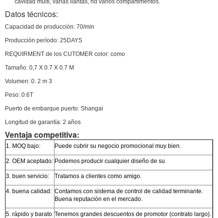
cavidad multi, varias llantas, nd varios compartimentos.
Datos técnicos:
Capacidad de producción: 70/min
Producción período: 25DAYS
REQUIRMENT de los CUTOMER color: como
Tamaño: 0,7 X 0.7 X 0.7 M
Volumen: 0. 2 m 3
Peso: 0.6T
Puerto de embarque puerto: Shangai
Longitud de garantía: 2 años
Ventaja competitiva:
1. MOQ bajo:
Puede cubrir su negocio promocional muy bien.
2. OEM aceptado:
Podemos producir cualquier diseño de su
3. buen servicio:
Tratamos a clientes como amigo.
4. buena calidad:
Contamos con sistema de control de calidad terminante.
Buena reputación en el mercado.
5. rápido y barato
Tenemos grandes descuentos de promotor (contrato largo).