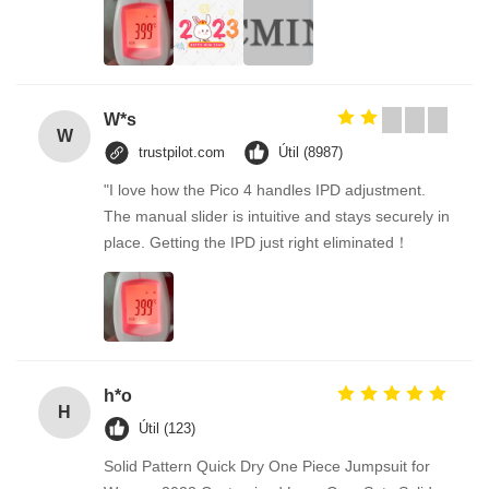
W*s
W
trustpilot.com
Útil (8987)
"I love how the Pico 4 handles IPD adjustment.
The manual slider is intuitive and stays securely in
place. Getting the IPD just right eliminated！
h*o
H
Útil (123)
Solid Pattern Quick Dry One Piece Jumpsuit for