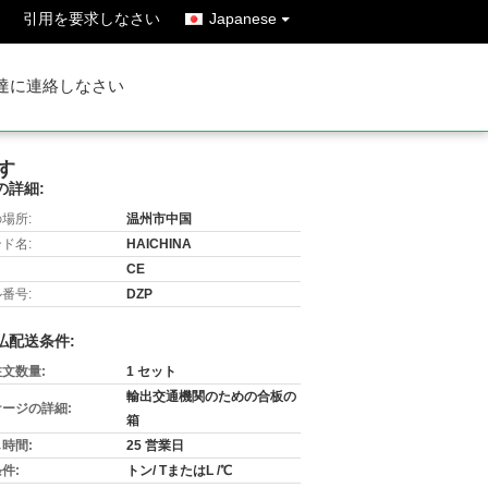
引用を要求しなさい
Japanese
達に連絡しなさい
す
の詳細:
場所:
温州市中国
ド名:
HAICHINA
CE
番号:
DZP
払配送条件:
文数量:
1 セット
輸出交通機関のための合板の
ージの詳細:
箱
時間:
25 営業日
件:
トン/ TまたはL /℃