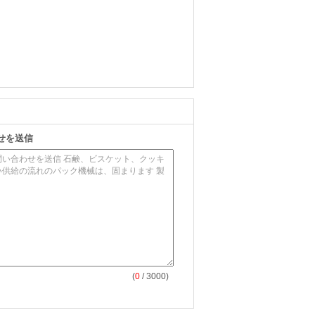
せを送信
(
0
/ 3000)