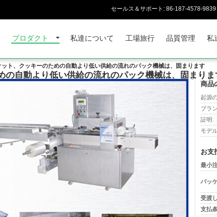
セールス＆サポート:
86-187-4578-9839
家
プロダクト
私達について
工場旅行
品質管理
私
ケット、クッキーのための自動より低い供給の流れのパック機械は、固まります
めの自動より低い供給の流れのパック機械は、固まりま
商品
起源の
ブラン
証明:
モデル
お支
最小注
パッケ
受渡し
支払条