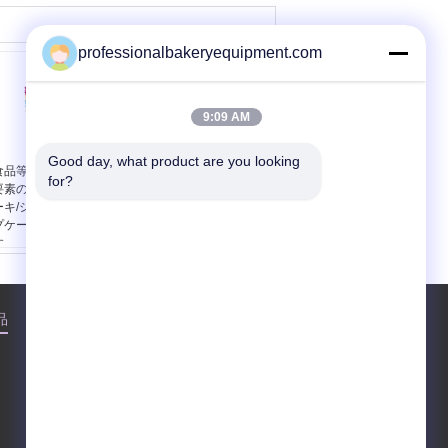
professionalbakeryequipment.com
9:09 AM
Good day, what product are you looking 
食品等級のベーキング
Stainelss の鋼鉄によっ
for?
要素のシリコーンのケ
てなされる自動スイス
ーキ/シリコーンのカッ
ロールのケーキの生産
プケーキ型は形成しま
ライン
す
品
企業情報
会社案内
接触
地図
中国の生産ライン オンライン市場
steven@163.com