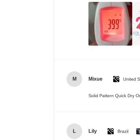
M
Mixue
United S
Solid Pattern Quick Dry
L
Lily
Brazil