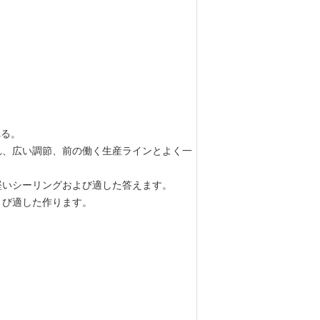
れる。
れ、広い調節、前の働く生産ラインとよく一
堅いシーリングおよび適した答えます。
よび適した作ります
。