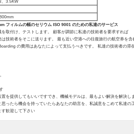
Hz、3.5KW
1800mm
 フィルムの幅のセリウム ISO 9001
のための私達のサービス
械を取付け、テストします。 顧客が調節に私達の技術者を要求すれば
達は技術者をそこに送ります。 最も近い空港への往復旅行の航空券を含
&Boarding の費用はあなたによって支払うべきです。 私達の技術者
。
す
装置を提供してもいいですでき、機械モデルは、最もよい解決を解決し
と思ったら機会を持っていたらあなたの助言を、私誠意をこめて私達の
ます歓迎して下さい