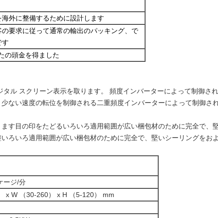
を海外に整備するために設計します
客の要求に従って通常の輸出のパッキング、で
です
なたの頭金を得ました
。
タル スクリーン表示を取ります。 頻度インバーターによって制御さ
より少ない速度の転位を制御される二重頻度インバーターによって制御さ
できます目の印をたどるいろいろ適用範囲が広い梱包材のために完全で、
整いろいろ適用範囲が広い梱包材のために完全で、堅いシーリングをお
ッケージ/分
） x W （30-260） x H （5-120） mm