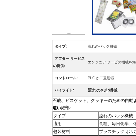
タイプ:
流れのパック機械
アフター サービス
エンジニア サービス機械を
の提供:
コントロール:
PLC か二重運転
流れの包む機械
ハイライト:
石鹸、ビスケット、クッキーのための自動
速い細部:
タイプ
流れのパック機械
適用
食糧、毎日化学、
包装材料
プラスチック ポリ塩