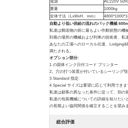
電源
AC220V 50
重量
1000kg
全体寸法（LxWxH、mm）
4800*1000*
自動より低い供給の流れのパック機械 600mm
私達は郵送物の前に最もよい作動状態の機
到着の場所の機械および列車の技術者、私
あなたの工場へのローカル伝達、Lodging
満たされる。
オプション部分:
1 の固体インク日付コード プリンター
2。穴の打つ装置が付いているシーリング顎
3.Standard 指定:
4.Special サイズは要望に応じて利用できま
私達は顧客の異なった条件に従って、別の
私達の包装機械についての詳細を知りたい
の長期よい協同関係を確立することを望み
総合評価