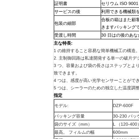
証明書
セリウム ISO 9001
サービスの後
利用できる機械類
合板の箱はまた顧
包装の細部
きますパッキング
受渡し時間
30 日はの後のあ
主な特長:
1 の維持すること容易な簡単機械工の構造
2.
主制御回路は私達開発する単一の破片デジ
3 つ、容量および袋の長さはステップと
致できます。
4 つは、感度が高い光学センサーことが
5 つは、シーラーのための独立した温度調
指定
モデル:
DZP-600F
パッキング容量
30-230 パ
袋のサイズ（mm）
L （120-400
最高。 フィルムの幅
600mm