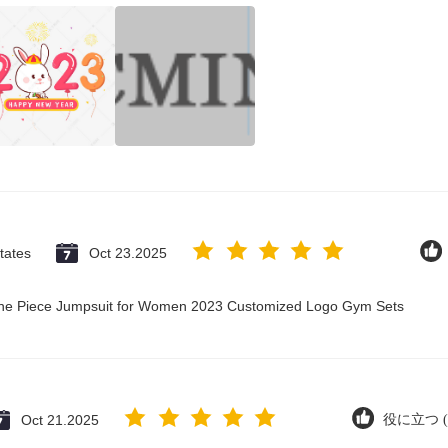
tates
Oct 23.2025
 One Piece Jumpsuit for Women 2023 Customized Logo Gym Sets
Oct 21.2025
役に立つ (6