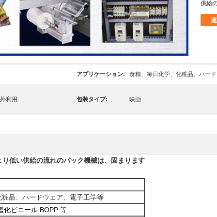
供給の
連
アプリケーション:
食糧、毎日化学、化粧品、ハード
海外利用
包装タイプ:
映画
より低い供給の流れのパック機械は、固まります
化粧品、ハードウェア、電子工学等
化ビニール BOPP 等