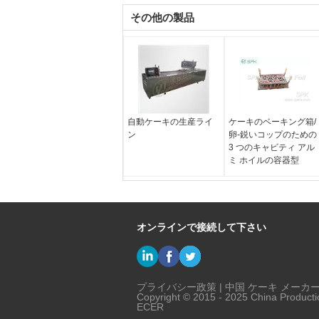
その他の製品
自動ケーキの生産ライ
ケーキのベーキング箱/
ン
卵-鋭いコップのための
3 つのキャビティ アル
ミ ホイルの容器型
オンラインで接続して下さい
プライバシー政策
|
中国 ケーキ メーカ
Copyright © 2015 - 2025 China Producti
ECER