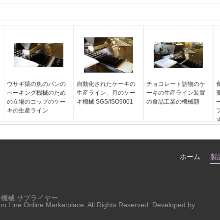
ウサギ猿の魚のパンの
自動化されたケーキの
チョコレート詰物のケ
ベーキング機械のため
生産ライン、月のケー
ーキの生産ライン装置
の立場のコップのケー
キ機械 SGS/ISO9001
の食品工業の機械類
キの生産ライン
ホーム
製
ー機械
サプライヤー.
on Line Online Marketplace. All Rights Reserved. Developed by